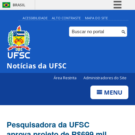
BRASIL
Simplifique!
ACESSIBILIDADE
ALTO CONTRASTE
MAPA DO SITE
Comunica BR
Participe
Acesso à informação
Legislação
Notícias da UFSC
Canais
Área Restrita
Administradores do Site
MENU
Pesquisadora da UFSC
aprova projeto de R$699 mil