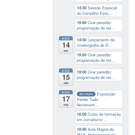
14:30
Sessão Especial
do Conselho Esta...
19:00
Cine paredão:
programação de rec...
AGO
14:00
Lançamento da
14
cinebiografia de D...
sex
19:00
Cine paredão:
programação de rec...
AGO
19:00
Cine paredão:
15
programação de rec...
sáb
AGO
Exposição:
dia inteiro
17
Perder Tudo.
Novament...
seg
16:00
Curso de formação
em Jornalismo ...
19:00
Aula Magna do
IELA: Homenagem ao...