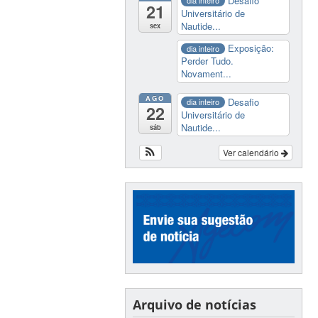
Desafio
dia inteiro
21
Universitário de
Nautide...
sex
Exposição:
dia inteiro
Perder Tudo.
Novament...
AGO
Desafio
dia inteiro
22
Universitário de
Nautide...
sáb
Ver calendário
Arquivo de notícias