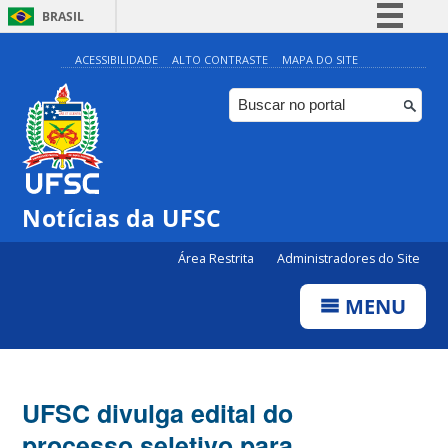
BRASIL
Simplifique!
ACESSIBILIDADE
ALTO CONTRASTE
MAPA DO SITE
Comunica BR
Participe
Acesso à informação
Legislação
Notícias da UFSC
Canais
Área Restrita
Administradores do Site
MENU
UFSC divulga edital do
processo seletivo para