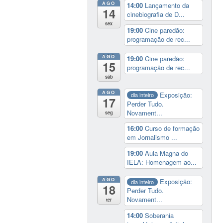
AGO
14:00
Lançamento da
14
cinebiografia de D...
sex
19:00
Cine paredão:
programação de rec...
AGO
19:00
Cine paredão:
15
programação de rec...
sáb
AGO
Exposição:
dia inteiro
17
Perder Tudo.
Novament...
seg
16:00
Curso de formação
em Jornalismo ...
19:00
Aula Magna do
IELA: Homenagem ao...
AGO
Exposição:
dia inteiro
18
Perder Tudo.
Novament...
ter
14:00
Soberania