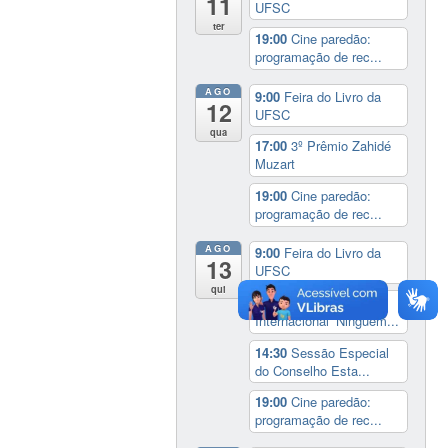
11
UFSC
ter
19:00
Cine paredão:
programação de rec...
AGO
9:00
Feira do Livro da
12
UFSC
qua
17:00
3º Prêmio Zahidé
Muzart
19:00
Cine paredão:
programação de rec...
AGO
9:00
Feira do Livro da
13
UFSC
qui
14:00
Seminário
Internacional ‘Ninguém...
14:30
Sessão Especial
do Conselho Esta...
19:00
Cine paredão:
programação de rec...