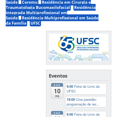
Saúde
Coremu
Residência em Cirurgia e
Traumatologia Bucomaxilofacial
Residência
Integrada Multiprofissional em
Saúde
Residência Multiprofissional em Saúde
da Família
UFSC
Eventos
AGO
9:00
Feira do Livro da
10
UFSC
seg
19:00
Cine paredão:
programação de rec...
AGO
9:00
Feira do Livro da