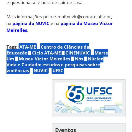
e questiona se é hora de sair de casa.
Mais informações pelo e-mail nuvic@contato.ufsc.br,
na
página do NUVIC
e na
página do Museu Victor
Meirelles
.
Tags:
ATA-ME
Centro de Ciências da
Educação
Ciclo ATA-ME
CINENUVIC
Marte
Um
Museu Victor Meirelles
Nós
Núcleo
Vida e Cuidado: estudos e pesquisas sobre
violências
NUVIC
UFSC
Eventos