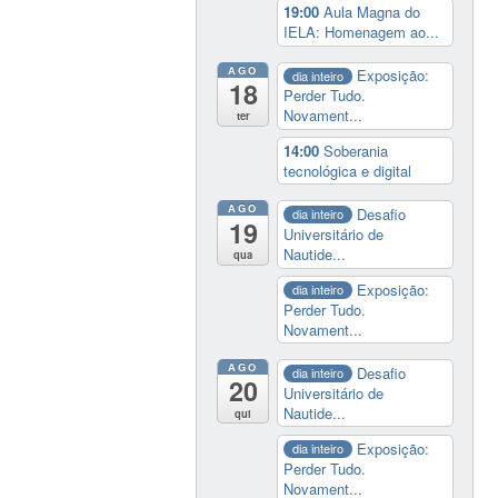
19:00
Aula Magna do
IELA: Homenagem ao...
AGO
Exposição:
dia inteiro
18
Perder Tudo.
Novament...
ter
14:00
Soberania
tecnológica e digital
AGO
Desafio
dia inteiro
19
Universitário de
Nautide...
qua
Exposição:
dia inteiro
Perder Tudo.
Novament...
AGO
Desafio
dia inteiro
20
Universitário de
Nautide...
qui
Exposição:
dia inteiro
Perder Tudo.
Novament...