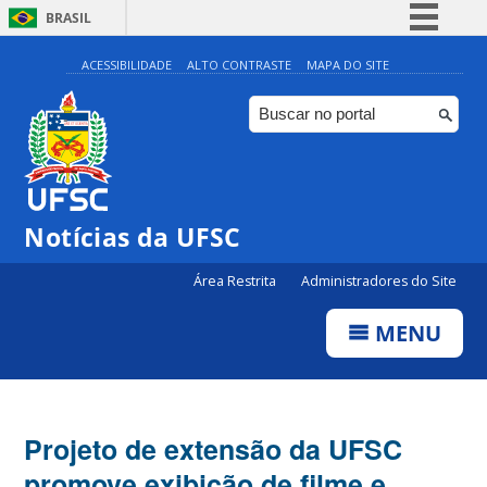
BRASIL
Simplifique!
ACESSIBILIDADE
ALTO CONTRASTE
MAPA DO SITE
Comunica BR
Participe
Acesso à informação
Legislação
Notícias da UFSC
Canais
Área Restrita
Administradores do Site
MENU
Projeto de extensão da UFSC
promove exibição de filme e