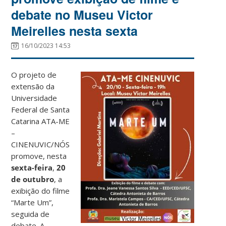
debate no Museu Victor
Meirelles nesta sexta
16/10/2023 14:53
O projeto de
extensão da
Universidade
Federal de Santa
Catarina ATA-ME
–
CINENUVIC/NÓS
promove, nesta
sexta-feira
,
20
de outubro
, a
exibição do filme
“Marte Um”,
seguida de
debate. A