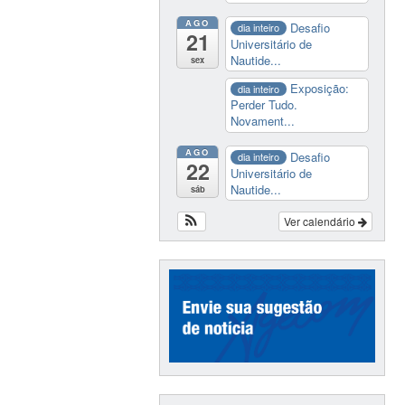
AGO
Desafio
dia inteiro
21
Universitário de
Nautide...
sex
Exposição:
dia inteiro
Perder Tudo.
Novament...
AGO
Desafio
dia inteiro
22
Universitário de
Nautide...
sáb
Ver calendário