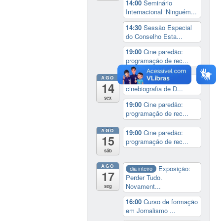
14:00
Seminário
Internacional ‘Ninguém...
14:30
Sessão Especial
do Conselho Esta...
19:00
Cine paredão:
programação de rec...
AGO
14:00
Lançamento da
14
cinebiografia de D...
sex
19:00
Cine paredão:
programação de rec...
AGO
19:00
Cine paredão:
15
programação de rec...
sáb
AGO
Exposição:
dia inteiro
17
Perder Tudo.
Novament...
seg
16:00
Curso de formação
em Jornalismo ...