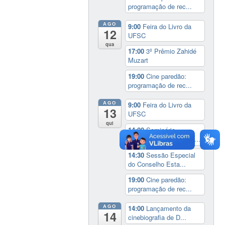
programação de rec...
AGO
9:00
Feira do Livro da
12
UFSC
qua
17:00
3º Prêmio Zahidé
Muzart
19:00
Cine paredão:
programação de rec...
AGO
9:00
Feira do Livro da
13
UFSC
qui
14:00
Seminário
Internacional ‘Ninguém...
14:30
Sessão Especial
do Conselho Esta...
19:00
Cine paredão:
programação de rec...
AGO
14:00
Lançamento da
14
cinebiografia de D...