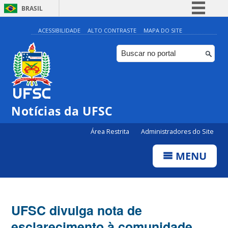
BRASIL
Simplifique!
ACESSIBILIDADE
ALTO CONTRASTE
MAPA DO SITE
Comunica BR
Participe
Acesso à informação
Legislação
Notícias da UFSC
Canais
Área Restrita
Administradores do Site
MENU
UFSC divulga nota de
esclarecimento à comunidade