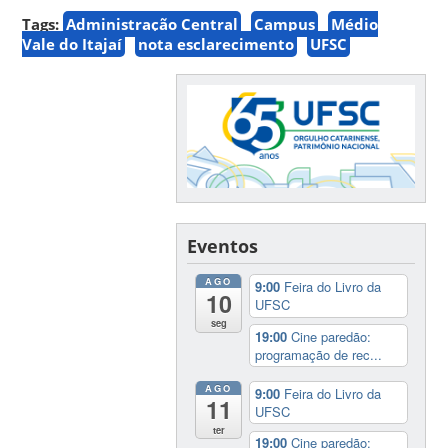
Tags:
Administração Central
Campus
Médio
Vale do Itajaí
nota esclarecimento
UFSC
Eventos
AGO
9:00
Feira do Livro da
10
UFSC
seg
19:00
Cine paredão:
programação de rec...
AGO
9:00
Feira do Livro da
11
UFSC
ter
19:00
Cine paredão: