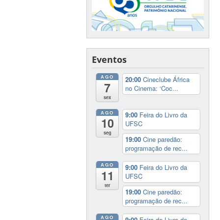
Eventos
AGO
20:00
Cineclube África
7
no Cinema: ‘Coc...
sex
AGO
9:00
Feira do Livro da
10
UFSC
seg
19:00
Cine paredão:
programação de rec...
AGO
9:00
Feira do Livro da
11
UFSC
ter
19:00
Cine paredão:
programação de rec...
AGO
9:00
Feira do Livro da