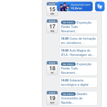
AGO
19:00
Cine paredão:
15
programação de rec...
sáb
AGO
Exposição:
dia inteiro
17
Perder Tudo.
Novament...
seg
16:00
Curso de formação
em Jornalismo ...
19:00
Aula Magna do
IELA: Homenagem ao...
AGO
Exposição:
dia inteiro
18
Perder Tudo.
Novament...
ter
14:00
Soberania
tecnológica e digital
AGO
Desafio
dia inteiro
19
Universitário de
Nautide...
qua