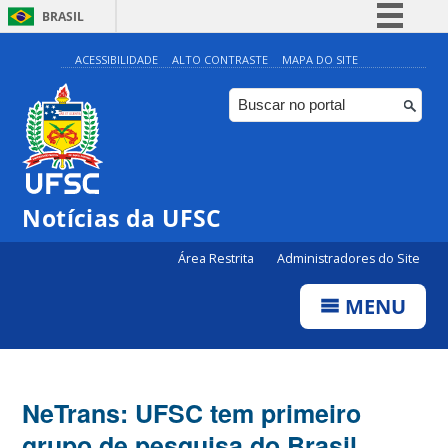
BRASIL
Simplifique!
ACESSIBILIDADE
ALTO CONTRASTE
MAPA DO SITE
Comunica BR
Participe
Acesso à informação
Legislação
Notícias da UFSC
Canais
Área Restrita
Administradores do Site
MENU
NeTrans: UFSC tem primeiro
grupo de pesquisa do Brasil