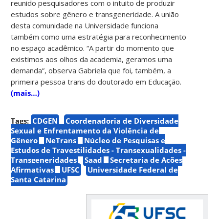
reunido pesquisadores com o intuito de produzir
estudos sobre gênero e transgeneridade. A união
desta comunidade na Universidade funciona
também como uma estratégia para reconhecimento
no espaço acadêmico. “A partir do momento que
existimos aos olhos da academia, geramos uma
demanda”, observa Gabriela que foi, também, a
primeira pessoa trans do doutorado em Educação.
(mais…)
Tags:
CDGEN
Coordenadoria de Diversidade
Sexual e Enfrentamento da Violência de
Gênero
NeTrans
Núcleo de Pesquisas e
Estudos de Travestilidades - Transexualidades -
Transgeneridades
Saad
Secretaria de Ações
Afirmativas
UFSC
Universidade Federal de
Santa Catarina