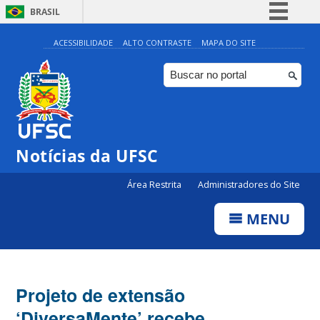
BRASIL
Simplifique!
ACESSIBILIDADE
ALTO CONTRASTE
MAPA DO SITE
Comunica BR
Participe
Acesso à informação
Legislação
Notícias da UFSC
Canais
Área Restrita
Administradores do Site
MENU
Projeto de extensão
‘DiversaMente’ recebe