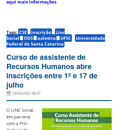
aqui mais informações
.
Tags:
CSE
inscrição
Linc
Social
ODS
palestra
UFSC
Universidade
Federal de Santa Catarina
Curso de assistente de
Recursos Humanos abre
inscrições entre 1º e 17 de
julho
29/06/2022 08:37
O LINC Social,
em parceria
com a Pró-
Reitoria de