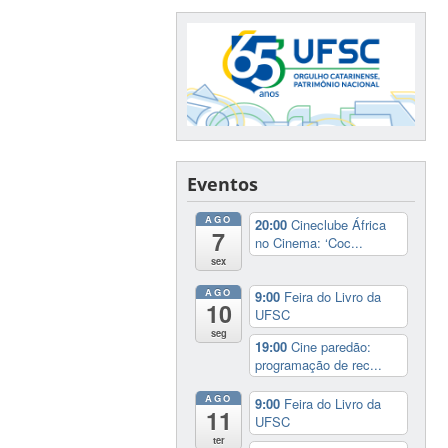
Eventos
AGO
20:00
Cineclube África
7
no Cinema: ‘Coc...
sex
AGO
9:00
Feira do Livro da
10
UFSC
seg
19:00
Cine paredão:
programação de rec...
AGO
9:00
Feira do Livro da
11
UFSC
ter