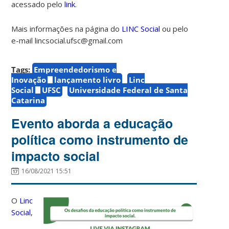
acessado pelo
link
.
Mais informações na página do
LINC Social
ou pelo
e-mail lincsocial.ufsc@gmail.com
Tags:
Empreendedorismo e
Inovação
lançamento livro
Linc
Social
UFSC
Universidade Federal de Santa
Catarina
Evento aborda a educação
política como instrumento de
impacto social
16/08/2021 15:51
O
Linc
Social
,