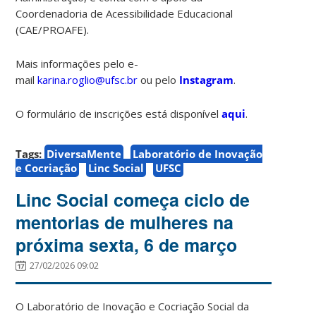
Coordenadoria de Acessibilidade Educacional
(CAE/PROAFE).
Mais informações pelo e-
mail
karina.roglio@ufsc.br
ou pelo
Instagram
.
O formulário de inscrições está disponível
aqui
.
Tags:
DiversaMente
Laboratório de Inovação
e Cocriação
Linc Social
UFSC
Linc Social começa ciclo de
mentorias de mulheres na
próxima sexta, 6 de março
27/02/2026 09:02
O Laboratório de Inovação e Cocriação Social da