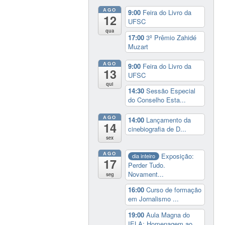
AGO
9:00
Feira do Livro da
12
UFSC
qua
17:00
3º Prêmio Zahidé
Muzart
AGO
9:00
Feira do Livro da
13
UFSC
qui
14:30
Sessão Especial
do Conselho Esta...
AGO
14:00
Lançamento da
14
cinebiografia de D...
sex
AGO
Exposição:
dia inteiro
17
Perder Tudo.
Novament...
seg
16:00
Curso de formação
em Jornalismo ...
19:00
Aula Magna do
IELA: Homenagem ao...