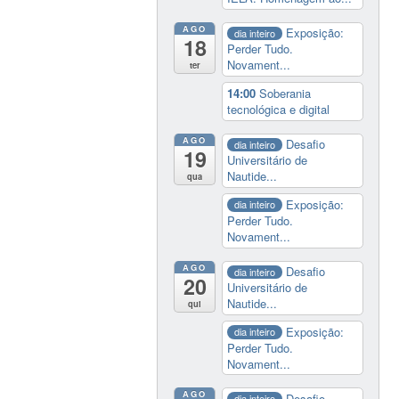
AGO
Exposição:
dia inteiro
18
Perder Tudo.
Novament...
ter
14:00
Soberania
tecnológica e digital
AGO
Desafio
dia inteiro
19
Universitário de
Nautide...
qua
Exposição:
dia inteiro
Perder Tudo.
Novament...
AGO
Desafio
dia inteiro
20
Universitário de
Nautide...
qui
Exposição:
dia inteiro
Perder Tudo.
Novament...
AGO
Desafio
dia inteiro