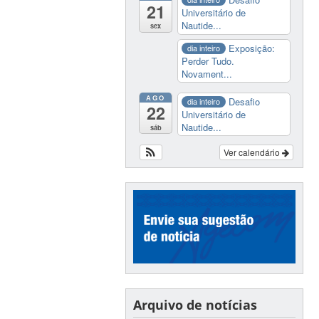
21
Universitário de
Nautide...
sex
Exposição:
dia inteiro
Perder Tudo.
Novament...
AGO
Desafio
dia inteiro
22
Universitário de
Nautide...
sáb
Ver calendário
Arquivo de notícias