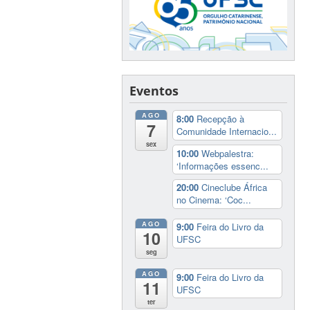
Eventos
AGO
8:00
Recepção à
7
Comunidade Internacio...
sex
10:00
Webpalestra:
‘Informações essenc...
20:00
Cineclube África
no Cinema: ‘Coc...
AGO
9:00
Feira do Livro da
10
UFSC
seg
AGO
9:00
Feira do Livro da
11
UFSC
ter