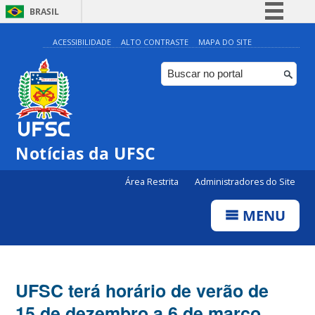
BRASIL
Simplifique!
ACESSIBILIDADE
ALTO CONTRASTE
MAPA DO SITE
Comunica BR
Participe
Acesso à informação
Legislação
Notícias da UFSC
Canais
Área Restrita
Administradores do Site
MENU
UFSC terá horário de verão de
15 de dezembro a 6 de março,