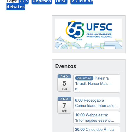
Tags:
CCS
Gepesca
UFSC
V Ciclo de
debates
Eventos
AGO
Palestra
dia inteiro
5
‘Brasil: Nunca Mais –
o...
qua
AGO
8:00
Recepção à
7
Comunidade Internacio...
sex
10:00
Webpalestra:
‘Informações essenc...
20:00
Cineclube África