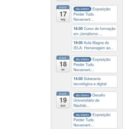
AGO
Exposição:
dia inteiro
17
Perder Tudo.
Novament...
seg
16:00
Curso de formação
em Jornalismo ...
19:00
Aula Magna do
IELA: Homenagem ao...
AGO
Exposição:
dia inteiro
18
Perder Tudo.
Novament...
ter
14:00
Soberania
tecnológica e digital
AGO
Desafio
dia inteiro
19
Universitário de
Nautide...
qua
Exposição:
dia inteiro
Perder Tudo.
Novament...