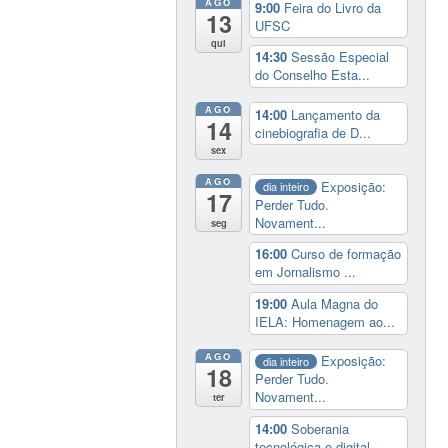
AGO
9:00
Feira do Livro da
13
UFSC
qui
14:30
Sessão Especial
do Conselho Esta...
AGO
14:00
Lançamento da
14
cinebiografia de D...
sex
AGO
Exposição:
dia inteiro
17
Perder Tudo.
Novament...
seg
16:00
Curso de formação
em Jornalismo ...
19:00
Aula Magna do
IELA: Homenagem ao...
AGO
Exposição:
dia inteiro
18
Perder Tudo.
Novament...
ter
14:00
Soberania
tecnológica e digital