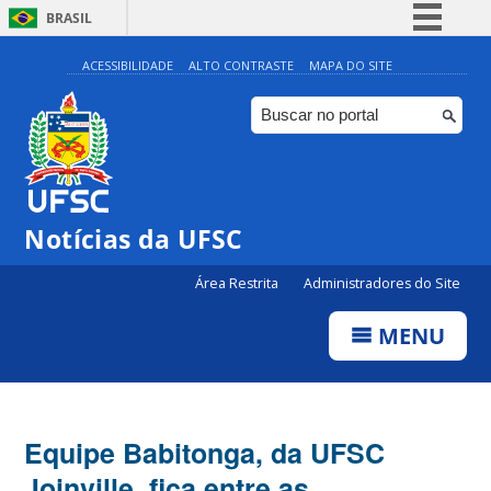
BRASIL
Simplifique!
ACESSIBILIDADE
ALTO CONTRASTE
MAPA DO SITE
Comunica BR
Participe
Acesso à informação
Legislação
Notícias da UFSC
Canais
Área Restrita
Administradores do Site
MENU
Equipe Babitonga, da UFSC
Joinville, fica entre as