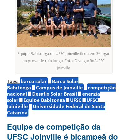
Equipe Babitonga da UFSC Joinville ficou em 3º lugar
na prova de raia longa. Foto: Divulgação/UFSC
Joinville
Tags:
barco solar
Barco Solar
Babitonga
Campus de Joinville
competição
nacional
Desafio Solar Brasil
energia
solar
Equipe Babitonga
UFSC
UFSC
Joiniville
Universidade Federal de Santa
Catarina
Equipe de competição da
UFSC Joinville é bicampeã do