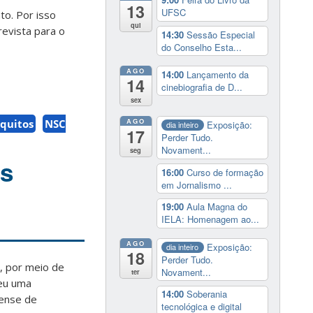
13
UFSC
to. Por isso
qui
revista para o
14:30
Sessão Especial
do Conselho Esta...
AGO
14:00
Lançamento da
14
cinebiografia de D...
sex
AGO
quitos
NSC
Exposição:
dia inteiro
17
Perder Tudo.
Novament...
seg
os
16:00
Curso de formação
em Jornalismo ...
19:00
Aula Magna do
IELA: Homenagem ao...
AGO
Exposição:
dia inteiro
18
Perder Tudo.
, por meio de
Novament...
ter
beu uma
14:00
Soberania
ense de
tecnológica e digital