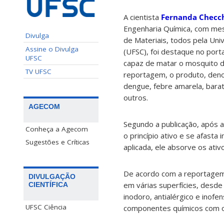
A cientista
Fernanda Checc
Engenharia Química, com me
Divulga
de Materiais, todos pela Uni
Assine o Divulga
(UFSC), foi destaque no port
UFSC
capaz de matar o mosquito 
TV UFSC
reportagem, o produto, deno
dengue, febre amarela, barat
outros.
AGECOM
Segundo a publicação, após a
Conheça a Agecom
o princípio ativo e se afasta
Sugestões e Críticas
aplicada, ele absorve os ativ
De acordo com a reportagem,
DIVULGAÇÃO
em várias superfícies, desde 
CIENTÍFICA
inodoro, antialérgico e inof
UFSC Ciência
componentes químicos com o