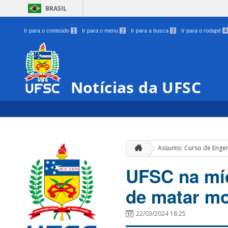
BRASIL
Ir para o conteúdo
1
Ir para o menu
2
Ir para a busca
3
Ir para o rodapé
4
Notícias da UFSC
Assunto: Curso de Enge
UFSC na míd
de matar mo
22/03/2024 18:25