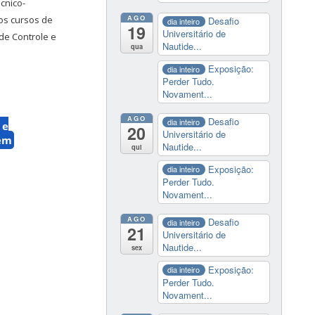
cnico-
AGO
os cursos de
Desafio
dia inteiro
19
Universitário de
de Controle e
Nautide...
qua
Exposição:
dia inteiro
Perder Tudo.
Novament...
AGO
Desafio
dia inteiro
 e
20
Universitário de
em
Nautide...
qui
Exposição:
dia inteiro
Perder Tudo.
Novament...
AGO
Desafio
dia inteiro
21
Universitário de
Nautide...
sex
Exposição:
dia inteiro
Perder Tudo.
Novament...