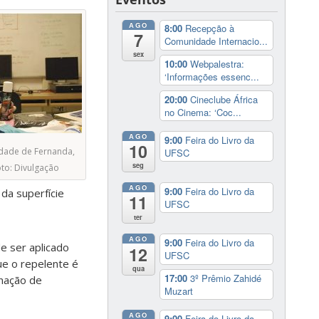
AGO
8:00
Recepção à
7
Comunidade Internacio...
sex
10:00
Webpalestra:
‘Informações essenc...
20:00
Cineclube África
no Cinema: ‘Coc...
AGO
9:00
Feira do Livro da
10
dade de Fernanda,
UFSC
seg
oto: Divulgação
AGO
9:00
Feira do Livro da
 da superfície
11
UFSC
ter
AGO
9:00
Feira do Livro da
e ser aplicado
12
UFSC
que o repelente é
qua
17:00
3º Prêmio Zahidé
inação de
Muzart
AGO
9:00
Feira do Livro da