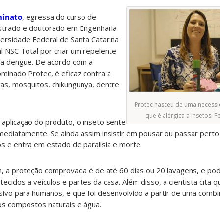
hinato
, egressa do curso de
strado e doutorado em Engenharia
versidade Federal de Santa Catarina
al NSC Total por criar um repelente
da dengue. De acordo com a
minado Protec, é eficaz contra a
as, mosquitos, chikungunya, dentre
Protec nasceu de uma necessi
que é alérgica a insetos. F
 aplicação do produto, o inseto sente
 imediatamente. Se ainda assim insistir em pousar ou passar perto
os e entra em estado de paralisia e morte.
 a proteção comprovada é de até 60 dias ou 20 lavagens, e pod
tecidos a veículos e partes da casa. Além disso, a cientista cita 
ensivo para humanos, e que foi desenvolvido a partir de uma comb
s compostos naturais e água.