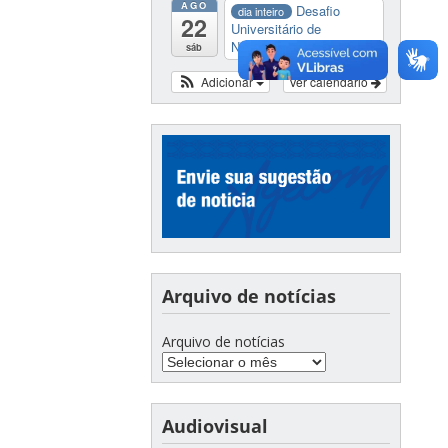
AGO
Desafio
dia inteiro
22
Universitário de
Nautide...
sáb
Adicionar
Ver calendário
Arquivo de notícias
Arquivo de notícias
Audiovisual