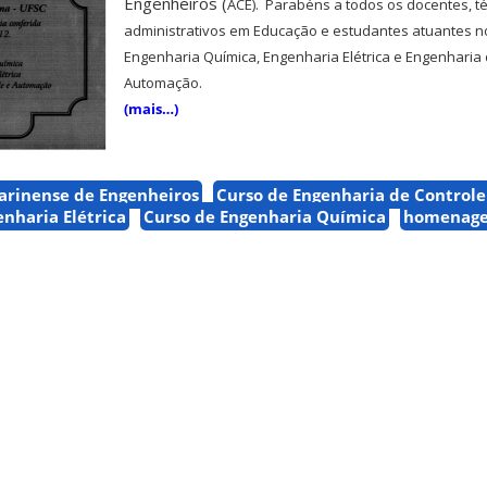
Engenheiros (
ACE).
Parabéns a todos os docentes, té
administrativos em Educação e estudantes atuantes n
Engenharia Química, Engenharia Elétrica e Engenharia 
Automação.
(mais…)
arinense de Engenheiros
Curso de Engenharia de Controle
enharia Elétrica
Curso de Engenharia Química
homenag