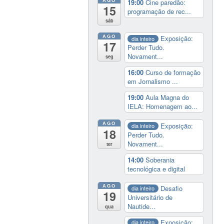
19:00
Cine paredão:
15
programação de rec...
sáb
AGO
Exposição:
dia inteiro
17
Perder Tudo.
Novament...
seg
16:00
Curso de formação
em Jornalismo ...
19:00
Aula Magna do
IELA: Homenagem ao...
AGO
Exposição:
dia inteiro
18
Perder Tudo.
Novament...
ter
14:00
Soberania
tecnológica e digital
AGO
Desafio
dia inteiro
19
Universitário de
Nautide...
qua
Exposição:
dia inteiro