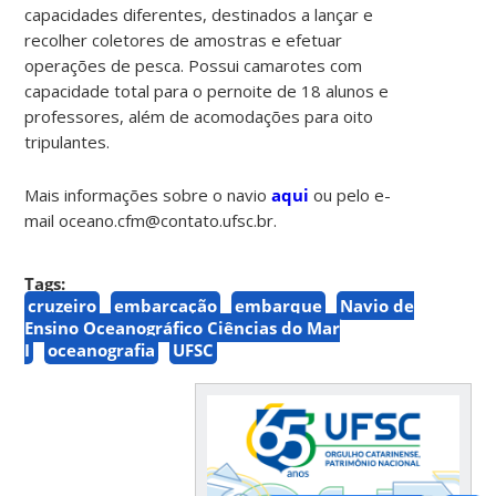
capacidades diferentes, destinados a lançar e
recolher coletores de amostras e efetuar
operações de pesca. Possui camarotes com
capacidade total para o pernoite de 18 alunos e
professores, além de acomodações para oito
tripulantes.
Mais informações sobre o navio
aqui
ou pelo e-
mail oceano.cfm@contato.ufsc.br.
Tags:
cruzeiro
embarcação
embarque
Navio de
Ensino Oceanográfico Ciências do Mar
I
oceanografia
UFSC