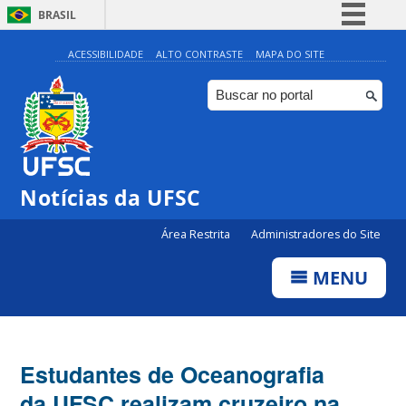
BRASIL
Simplifique!
ACESSIBILIDADE
ALTO CONTRASTE
MAPA DO SITE
Comunica BR
Participe
Acesso à informação
Legislação
Notícias da UFSC
Canais
Área Restrita
Administradores do Site
MENU
Estudantes de Oceanografia
da UFSC realizam cruzeiro na