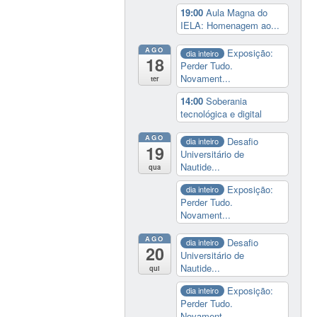
19:00
Aula Magna do
IELA: Homenagem ao...
AGO
Exposição:
dia inteiro
18
Perder Tudo.
Novament...
ter
14:00
Soberania
tecnológica e digital
AGO
Desafio
dia inteiro
19
Universitário de
Nautide...
qua
Exposição:
dia inteiro
Perder Tudo.
Novament...
AGO
Desafio
dia inteiro
20
Universitário de
Nautide...
qui
Exposição:
dia inteiro
Perder Tudo.
Novament...