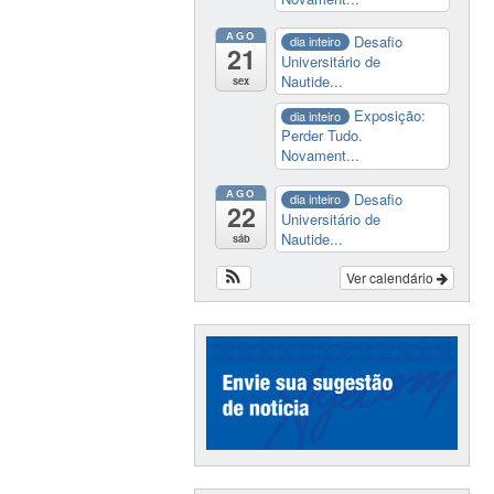
AGO
Desafio
dia inteiro
21
Universitário de
Nautide...
sex
Exposição:
dia inteiro
Perder Tudo.
Novament...
AGO
Desafio
dia inteiro
22
Universitário de
Nautide...
sáb
Ver calendário