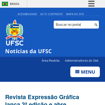
BRASIL
Simplifique!
ACESSIBILIDADE
ALTO CONTRASTE
MAPA DO SITE
Comunica BR
Participe
Acesso à informação
Legislação
Notícias da UFSC
Canais
Área Restrita
Administradores do Site
MENU
Revista Expressão Gráfica
lança 3ª edição e abre