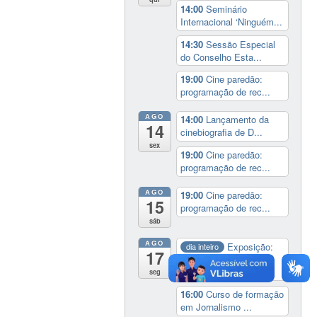
14:00
Seminário
Internacional ‘Ninguém...
14:30
Sessão Especial
do Conselho Esta...
19:00
Cine paredão:
programação de rec...
AGO
14:00
Lançamento da
14
cinebiografia de D...
sex
19:00
Cine paredão:
programação de rec...
AGO
19:00
Cine paredão:
15
programação de rec...
sáb
AGO
Exposição:
dia inteiro
17
Perder Tudo.
Novament...
seg
16:00
Curso de formação
em Jornalismo ...