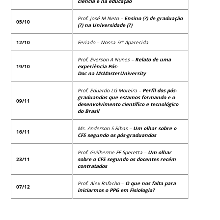
ciência e na educação
Prof.
José M Neto
–
Ensino (?) de
graduação
05/10
(?) na Universidade (?)
12/10
Feriado – Nossa
Srª
Aparecida
Prof. Everson A Nunes –
Relato de uma
19/10
experiência Pós-
Doc
na
McMaster
University
Prof. Eduardo LG Moreira –
Perfil dos pós-
graduandos que estamos formando e o
09/11
desenvolvimento científico e tecnológico
do Brasil
Ms
. Anderson S Ribas
–
Um olhar sobre o
16/11
CFS segundo os pós-graduandos
Prof. Guilherme FF Speretta –
Um olhar
23/11
sobre o CFS segundo os docentes
recém
contratados
Prof. Alex Rafacho
–
O que nos falta para
07/12
iniciarmos o PPG
em Fisiologia?