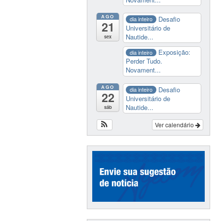
AGO
Desafio
dia inteiro
21
Universitário de
Nautide...
sex
Exposição:
dia inteiro
Perder Tudo.
Novament...
AGO
Desafio
dia inteiro
22
Universitário de
Nautide...
sáb
Ver calendário