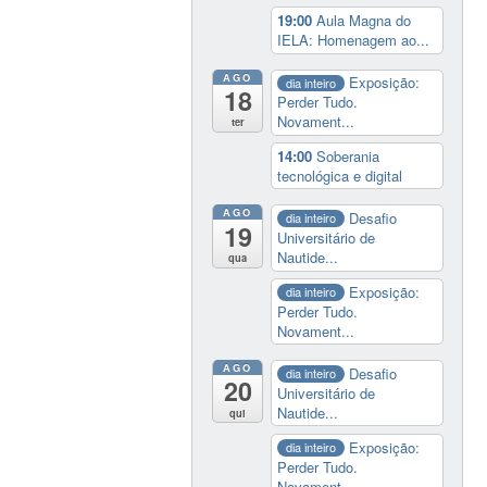
19:00
Aula Magna do
IELA: Homenagem ao...
AGO
Exposição:
dia inteiro
18
Perder Tudo.
Novament...
ter
14:00
Soberania
tecnológica e digital
AGO
Desafio
dia inteiro
19
Universitário de
Nautide...
qua
Exposição:
dia inteiro
Perder Tudo.
Novament...
AGO
Desafio
dia inteiro
20
Universitário de
Nautide...
qui
Exposição:
dia inteiro
Perder Tudo.
Novament...