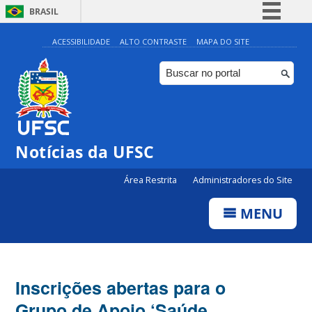
BRASIL
Simplifique!
ACESSIBILIDADE
ALTO CONTRASTE
MAPA DO SITE
Comunica BR
Participe
Acesso à informação
Legislação
Notícias da UFSC
Canais
Área Restrita
Administradores do Site
MENU
Inscrições abertas para o
Grupo de Apoio ‘Saúde