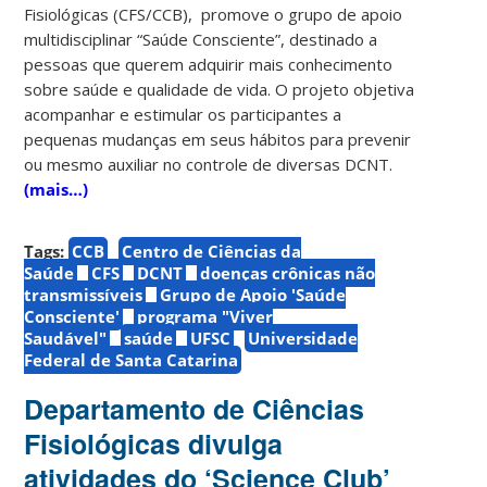
Fisiológicas (CFS/CCB), promove o grupo de apoio
multidisciplinar “Saúde Consciente”, destinado a
pessoas que querem adquirir mais conhecimento
sobre saúde e qualidade de vida. O projeto objetiva
acompanhar e estimular os participantes a
pequenas mudanças em seus hábitos para prevenir
ou mesmo auxiliar no controle de diversas DCNT.
(mais…)
Tags:
CCB
Centro de Ciências da
Saúde
CFS
DCNT
doenças crônicas não
transmissíveis
Grupo de Apoio 'Saúde
Consciente'
programa "Viver
Saudável"
saúde
UFSC
Universidade
Federal de Santa Catarina
Departamento de Ciências
Fisiológicas divulga
atividades do ‘Science Club’