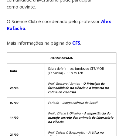
como ouvinte.
O Science Club é coordenado pelo professor
Alex
Rafacho
.
Mais informações na página do
CFS
.
CRONOGRAMA
Sala a definir – aos fundos do CFS/MOR
Data
(Carvoeira) – 11h às 12h
Prof. Gustavo J Santos –
O Princípio da
24/08
falseabilidade na ciência
e o
impacto na
rotina
do cientista
07/09
Feriado – Independência do
Brasil
Profª
.
Cilene L Oliveira
–
A importância
do
14/09
manejo correto dos animais de laboratório
na ciência
Prof.
Odival
C
Gasparotto
–
A ética na
21/09