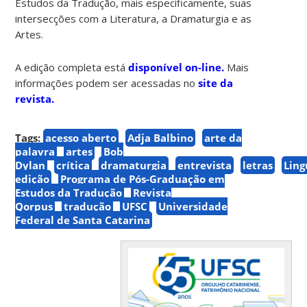
Estudos da Tradução, mais especificamente, suas
intersecções com a Literatura, a Dramaturgia e as
Artes.
A edição completa está
disponível on-line.
Mais
informações podem ser acessadas no
site da
revista.
Tags:
acesso aberto
Adja Balbino
arte da
palavra
artes
Bob
Dylan
crítica
dramaturgia
entrevista
letras
Ling
edição
Programa de Pós-Graduação em
Estudos da Tradução
Revista
Qorpus
tradução
UFSC
Universidade
Federal de Santa Catarina