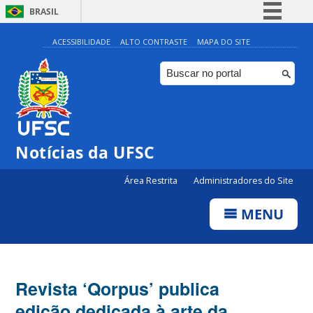
BRASIL
Simplifique!
ACESSIBILIDADE
ALTO CONTRASTE
MAPA DO SITE
Comunica BR
Participe
Acesso à informação
Legislação
Notícias da UFSC
Canais
Área Restrita
Administradores do Site
MENU
Revista ‘Qorpus’ publica
edição dedicada à arte da