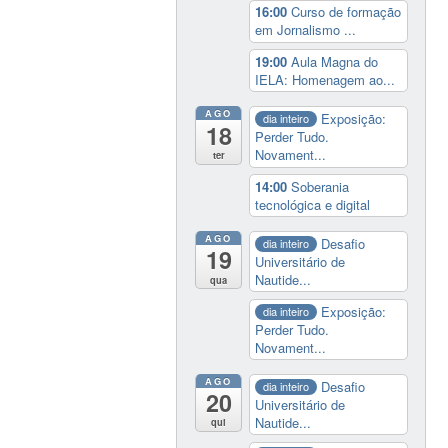
16:00
Curso de formação
em Jornalismo ...
19:00
Aula Magna do
IELA: Homenagem ao...
AGO
Exposição:
dia inteiro
18
Perder Tudo.
Novament...
ter
14:00
Soberania
tecnológica e digital
AGO
Desafio
dia inteiro
19
Universitário de
Nautide...
qua
Exposição:
dia inteiro
Perder Tudo.
Novament...
AGO
Desafio
dia inteiro
20
Universitário de
Nautide...
qui