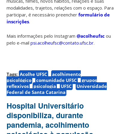
músicas, filmes, novos hábitos, relações e suas
modalidades, trajetos, relações com o espaço.
Para
participar, é necessário preencher
formulário de
inscrições
.
Mais informações pelo Instagram
@acolheufsc
ou
pelo e-mail
psi.acolheufsc@contato.ufsc.br
.
Tags:
Acolhe UFSC
acolhimento
psicológico
comunidade UFSC
grupos
reflexivos
psicologia
UFSC
Universidade
Federal de Santa Catarina
Hospital Universitário
disponibiliza, durante
pandemia, acolhimento