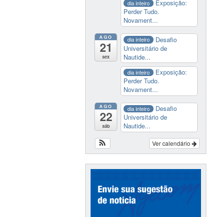
Exposição:
dia inteiro
Perder Tudo.
Novament...
AGO
Desafio
dia inteiro
21
Universitário de
Nautide...
sex
Exposição:
dia inteiro
Perder Tudo.
Novament...
AGO
Desafio
dia inteiro
22
Universitário de
Nautide...
sáb
Ver calendário