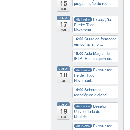
15
programação de rec...
sáb
AGO
Exposição:
dia inteiro
17
Perder Tudo.
Novament...
seg
16:00
Curso de formação
em Jornalismo ...
19:00
Aula Magna do
IELA: Homenagem ao...
AGO
Exposição:
dia inteiro
18
Perder Tudo.
Novament...
ter
14:00
Soberania
tecnológica e digital
AGO
Desafio
dia inteiro
19
Universitário de
Nautide...
qua
Exposição:
dia inteiro