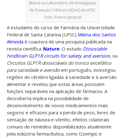
Milena no Laboratório de Investigação
de Doenças Crônicas (LIDoC) da UFSC.
Foto: Acervo pessoal
A estudante do curso de Farmácia da Universidade
Federal de Santa Catarina (UFSC)
Milena dos Santos
Almeida
é coautora de uma pesquisa publicada na
revista científica
Nature
.
O estudo
Dissociable
hindbrain GLP1R circuits for satiety and aversion
, ou
Circuitos GLP1R dissociáveis ​​do tronco encefálico
para saciedade e aversão
em português, investigou
regiões do cérebro ligadas à saciedade e à aversão
alimentar e revelou que estas áreas possuem
funções separáveis na aplicação de fármacos. A
descoberta implica na possibilidade de
desenvolvimento de novos medicamentos mais
seguros e eficazes para a perda de peso, livres de
sensação de náusea e vômito, efeitos colaterais
comuns de remédios disponibilizados atualmente
pela indústria farmacêutica, como Ozempic e