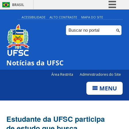
BRASIL
Simplifique!
ACESSIBILIDADE
ALTO CONTRASTE
MAPA DO SITE
Comunica BR
Participe
Acesso à informação
Legislação
Notícias da UFSC
Canais
Área Restrita
Administradores do Site
MENU
Estudante da UFSC participa
de estudo que busca