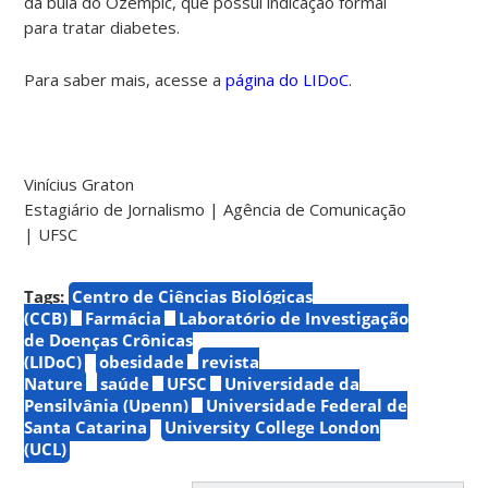
da bula do Ozempic, que possui indicação formal
para tratar diabetes.
Para saber mais, acesse a
página do LIDoC
.
Vinícius Graton
Estagiário de Jornalismo | Agência de Comunicação
| UFSC
Tags:
Centro de Ciências Biológicas
(CCB)
Farmácia
Laboratório de Investigação
de Doenças Crônicas
(LIDoC)
obesidade
revista
Nature
saúde
UFSC
Universidade da
Pensilvânia (Upenn)
Universidade Federal de
Santa Catarina
University College London
(UCL)