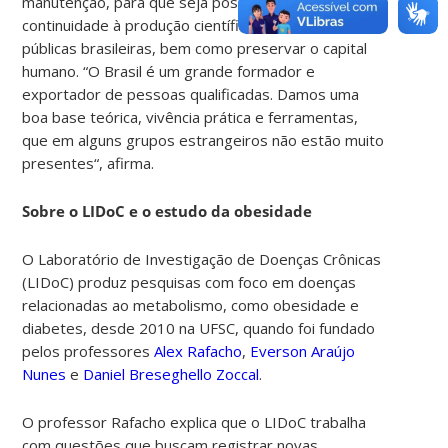
manutenção, para que seja possível dar
continuidade à produção científica nas universidades
públicas brasileiras,
bem como preservar o capital
humano
. “
O Brasil é um grande formador e
exportador de pessoas qualificadas. Damos uma
boa base teórica, vivência prática e ferramentas,
que em alguns grupos estrangeiros não estão muito
presentes
“, afirma.
Sobre o LIDoC e o estudo da obesidade
O Laboratório de Investigação de Doenças Crônicas
(LIDoC) produz pesquisas com foco em doenças
relacionadas ao metabolismo, como obesidade e
diabetes, desde 2010 na UFSC, quando foi fundado
pelos professores
Alex Rafacho
,
Everson Araújo
Nunes
e
Daniel Breseghello Zoccal
.
O professor
Rafacho explica que o LIDoC trabalha
com questões que buscam
registrar
novas