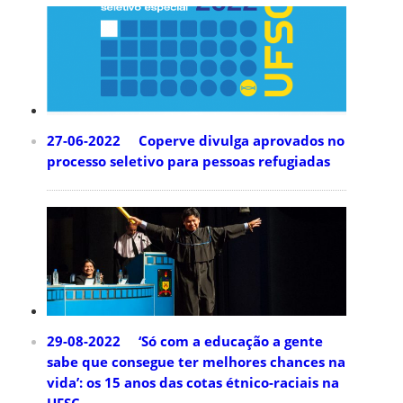
27-06-2022 Coperve divulga aprovados no
processo seletivo para pessoas refugiadas
29-08-2022 ‘Só com a educação a gente
sabe que consegue ter melhores chances na
vida’: os 15 anos das cotas étnico-raciais na