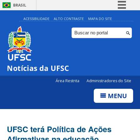
BRASIL
Simplifique!
ACESSIBILIDADE
ALTO CONTRASTE
MAPA DO SITE
Comunica BR
Participe
Acesso à informação
Legislação
Notícias da UFSC
Canais
Área Restrita
Administradores do Site
MENU
UFSC terá Política de Ações
Afirmativas na educação