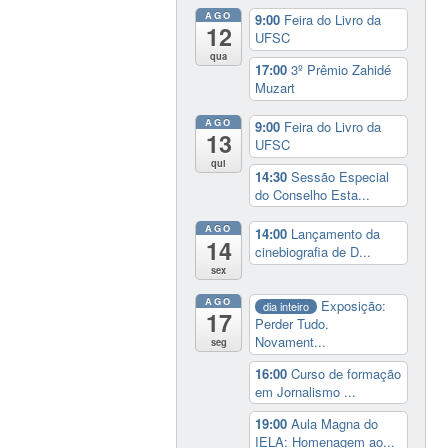
AGO
9:00
Feira do Livro da
12
UFSC
qua
17:00
3º Prêmio Zahidé
Muzart
AGO
9:00
Feira do Livro da
13
UFSC
qui
14:30
Sessão Especial
do Conselho Esta...
AGO
14:00
Lançamento da
14
cinebiografia de D...
sex
AGO
Exposição:
dia inteiro
17
Perder Tudo.
Novament...
seg
16:00
Curso de formação
em Jornalismo ...
19:00
Aula Magna do
IELA: Homenagem ao...