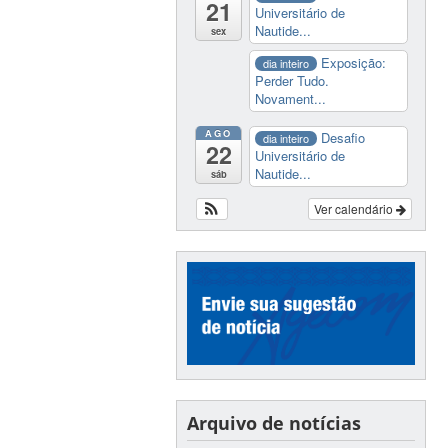
21
Universitário de
Nautide...
sex
Exposição:
dia inteiro
Perder Tudo.
Novament...
AGO
Desafio
dia inteiro
22
Universitário de
Nautide...
sáb
Ver calendário
Arquivo de notícias