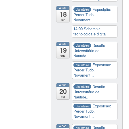
AGO
Exposição:
dia inteiro
18
Perder Tudo.
Novament...
ter
14:00
Soberania
tecnológica e digital
AGO
Desafio
dia inteiro
19
Universitário de
Nautide...
qua
Exposição:
dia inteiro
Perder Tudo.
Novament...
AGO
Desafio
dia inteiro
20
Universitário de
Nautide...
qui
Exposição:
dia inteiro
Perder Tudo.
Novament...
AGO
Desafio
dia inteiro