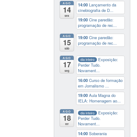
AGO
14:00
Lançamento da
14
cinebiografia de D...
sex
19:00
Cine paredão:
programação de rec...
AGO
19:00
Cine paredão:
15
programação de rec...
sáb
AGO
Exposição:
dia inteiro
17
Perder Tudo.
Novament...
seg
16:00
Curso de formação
em Jornalismo ...
19:00
Aula Magna do
IELA: Homenagem ao...
AGO
Exposição:
dia inteiro
18
Perder Tudo.
Novament...
ter
14:00
Soberania