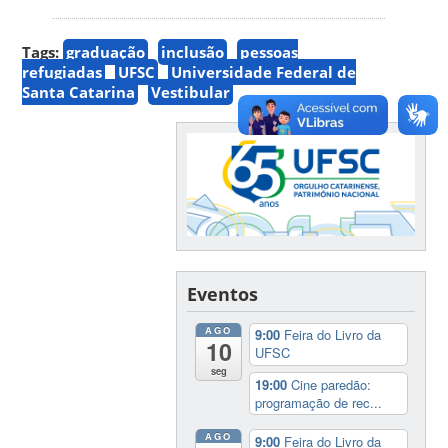
Tags:
graduação
inclusão
pessoas
refugiadas
UFSC
Universidade Federal de
Santa Catarina
Vestibular
Eventos
AGO
9:00
Feira do Livro da
10
UFSC
seg
19:00
Cine paredão:
programação de rec...
AGO
9:00
Feira do Livro da