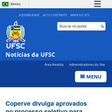
BRASIL
Simplifique!
ACESSIBILIDADE
ALTO CONTRASTE
MAPA DO SITE
Comunica BR
Participe
Acesso à informação
Legislação
Notícias da UFSC
Canais
Área Restrita
Administradores do Site
MENU
Coperve divulga aprovados
no processo seletivo para