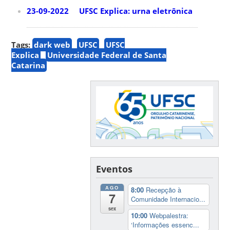
23-09-2022 UFSC Explica: urna eletrônica
Tags:
dark web
UFSC
UFSC
Explica
Universidade Federal de Santa
Catarina
Eventos
AGO
8:00
Recepção à
7
Comunidade Internacio...
sex
10:00
Webpalestra:
‘Informações essenc...