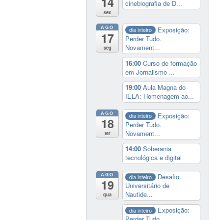
14
cinebiografia de D...
sex
AGO
Exposição:
dia inteiro
17
Perder Tudo.
Novament...
seg
16:00
Curso de formação
em Jornalismo ...
19:00
Aula Magna do
IELA: Homenagem ao...
AGO
Exposição:
dia inteiro
18
Perder Tudo.
Novament...
ter
14:00
Soberania
tecnológica e digital
AGO
Desafio
dia inteiro
19
Universitário de
Nautide...
qua
Exposição:
dia inteiro
Perder Tudo.