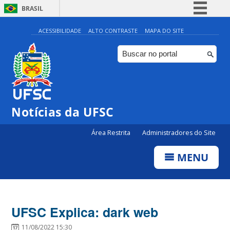
BRASIL
Simplifique!
ACESSIBILIDADE
ALTO CONTRASTE
MAPA DO SITE
Comunica BR
Participe
Acesso à informação
Legislação
Notícias da UFSC
Canais
Área Restrita
Administradores do Site
MENU
UFSC Explica: dark web
11/08/2022 15:30