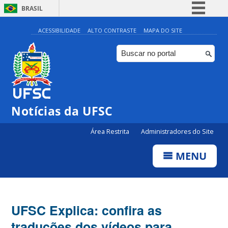
BRASIL
Simplifique!
ACESSIBILIDADE
ALTO CONTRASTE
MAPA DO SITE
Comunica BR
Participe
Acesso à informação
Legislação
Notícias da UFSC
Canais
Área Restrita
Administradores do Site
MENU
UFSC Explica: confira as
traduções dos vídeos para