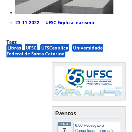
23-11-2022 UFSC Explica: nazismo
Tags:
Libras
UFSC
UFSCexplica
Universidade
Federal de Santa Catarina
Eventos
AGO
8:00
Recepção à
7
Comunidade Internacio...