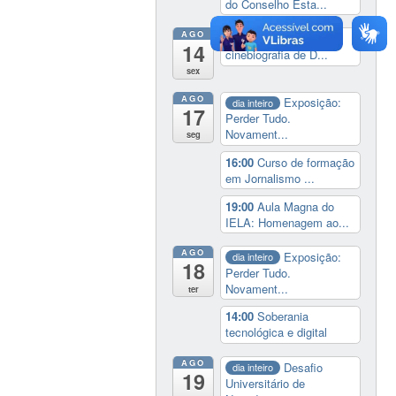
do Conselho Esta...
AGO
14:00
Lançamento da
14
cinebiografia de D...
sex
AGO
Exposição:
dia inteiro
17
Perder Tudo.
Novament...
seg
16:00
Curso de formação
em Jornalismo ...
19:00
Aula Magna do
IELA: Homenagem ao...
AGO
Exposição:
dia inteiro
18
Perder Tudo.
Novament...
ter
14:00
Soberania
tecnológica e digital
AGO
Desafio
dia inteiro
19
Universitário de