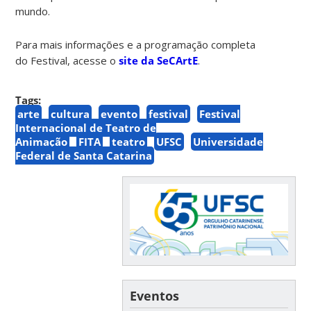
mundo.
Para mais informações e a programação completa
do Festival, acesse o
site da SeCArtE
.
Tags:
arte
cultura
evento
festival
Festival
Internacional de Teatro de
Animação
FITA
teatro
UFSC
Universidade
Federal de Santa Catarina
Eventos