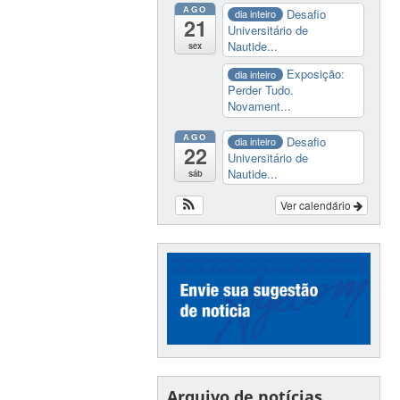
AGO
Desafio
dia inteiro
21
Universitário de
Nautide...
sex
Exposição:
dia inteiro
Perder Tudo.
Novament...
AGO
Desafio
dia inteiro
22
Universitário de
Nautide...
sáb
Ver calendário
Arquivo de notícias