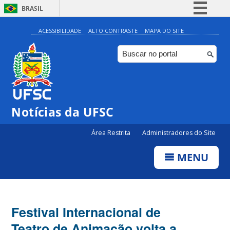
BRASIL
Simplifique!
ACESSIBILIDADE
ALTO CONTRASTE
MAPA DO SITE
Comunica BR
Participe
Acesso à informação
Legislação
Notícias da UFSC
Canais
Área Restrita
Administradores do Site
MENU
Festival Internacional de
Teatro de Animação volta a