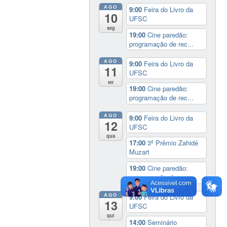
AGO
9:00
Feira do Livro da
10
UFSC
seg
19:00
Cine paredão:
programação de rec...
AGO
9:00
Feira do Livro da
11
UFSC
ter
19:00
Cine paredão:
programação de rec...
AGO
9:00
Feira do Livro da
12
UFSC
qua
17:00
3º Prêmio Zahidé
Muzart
19:00
Cine paredão:
programação de rec...
AGO
9:00
Feira do Livro da
13
UFSC
qui
14:00
Seminário