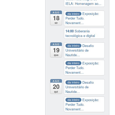
IELA: Homenagem ao...
AGO
Exposição:
dia inteiro
18
Perder Tudo.
Novament...
ter
14:00
Soberania
tecnológica e digital
AGO
Desafio
dia inteiro
19
Universitário de
Nautide...
qua
Exposição:
dia inteiro
Perder Tudo.
Novament...
AGO
Desafio
dia inteiro
20
Universitário de
Nautide...
qui
Exposição:
dia inteiro
Perder Tudo.
Novament...