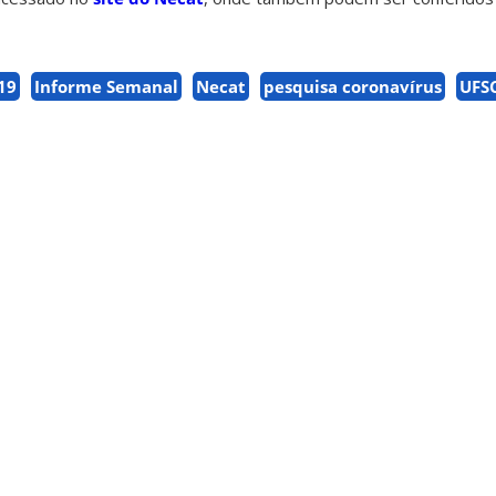
19
Informe Semanal
Necat
pesquisa coronavírus
UFS