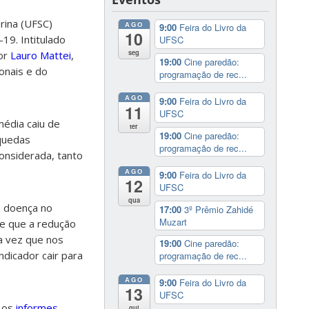
rina (UFSC)
AGO
9:00
Feira do Livro da
10
19. Intitulado
UFSC
seg
por
Lauro Mattei
,
19:00
Cine paredão:
onais e do
programação de rec...
AGO
9:00
Feira do Livro da
11
UFSC
média caiu de
ter
19:00
Cine paredão:
 quedas
programação de rec...
onsiderada, tanto
AGO
9:00
Feira do Livro da
12
UFSC
qua
 doença no
17:00
3º Prêmio Zahidé
Muzart
se que a redução
a vez que nos
19:00
Cine paredão:
ndicador cair para
programação de rec...
AGO
9:00
Feira do Livro da
13
UFSC
 os
informes
qui