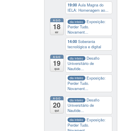
19:00
Aula Magna do
IELA: Homenagem ao...
AGO
Exposição:
dia inteiro
18
Perder Tudo.
Novament...
ter
14:00
Soberania
tecnológica e digital
AGO
Desafio
dia inteiro
19
Universitário de
Nautide...
qua
Exposição:
dia inteiro
Perder Tudo.
Novament...
AGO
Desafio
dia inteiro
20
Universitário de
Nautide...
qui
Exposição:
dia inteiro
Perder Tudo.
Novament...