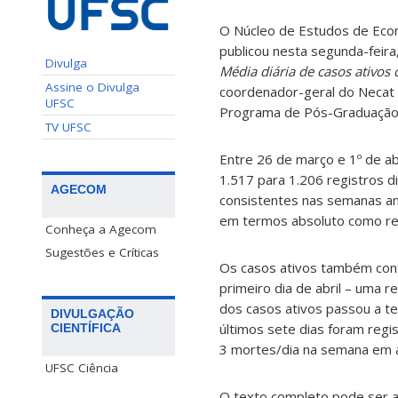
O Núcleo de Estudos de Econ
publicou nesta segunda-feira
Divulga
Média diária de casos ativo
Assine o Divulga
coordenador-geral do Necat 
UFSC
Programa de Pós-Graduação 
TV UFSC
Entre 26 de março e 1º de ab
1.517 para 1.206 registros d
AGECOM
consistentes nas semanas an
em termos absoluto como rela
Conheça a Agecom
Sugestões e Críticas
Os casos ativos também con
primeiro dia de abril – uma 
dos casos ativos passou a t
DIVULGAÇÃO
últimos sete dias foram regi
CIENTÍFICA
3 mortes/dia na semana em 
UFSC Ciência
O texto completo pode ser 