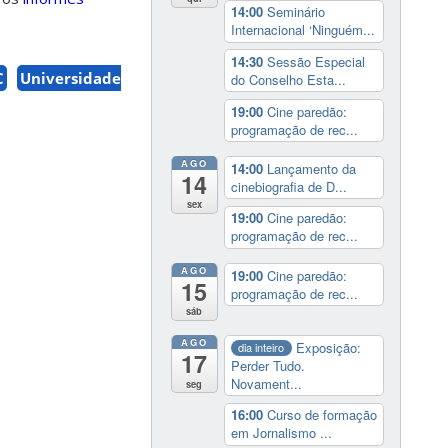
14:00
Seminário
Internacional ‘Ninguém...
14:30
Sessão Especial
C
Universidade
do Conselho Esta...
19:00
Cine paredão:
programação de rec...
AGO
14:00
Lançamento da
14
cinebiografia de D...
sex
19:00
Cine paredão:
programação de rec...
AGO
19:00
Cine paredão:
15
programação de rec...
sáb
AGO
Exposição:
dia inteiro
17
Perder Tudo.
Novament...
seg
16:00
Curso de formação
em Jornalismo ...