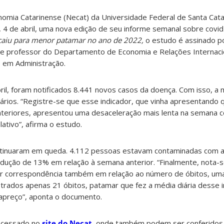
omia Catarinense (Necat) da Universidade Federal de Santa Cata
, 4 de abril, uma nova edição de seu informe semanal sobre covid-
s caiu para menor patamar no ano de 2022,
o estudo é assinado 
e professor do Departamento de Economia e Relações Internaci
em Administração.
ril, foram notificados 8.441 novos casos da doença. Com isso, a 
iários. “Registre-se que esse indicador, que vinha apresentando
teriores, apresentou uma desaceleração mais lenta na semana c
tivo”, afirma o estudo.
tinuaram em queda. 4.112 pessoas estavam contaminadas com a
redução de 13% em relação à semana anterior. “Finalmente, nota-
er correspondência também em relação ao número de óbitos, um
strados apenas 21 óbitos, patamar que fez a média diária desse i
apreço”, aponta o documento.
acessado no
site do Necat
, onde também podem ser conferidos