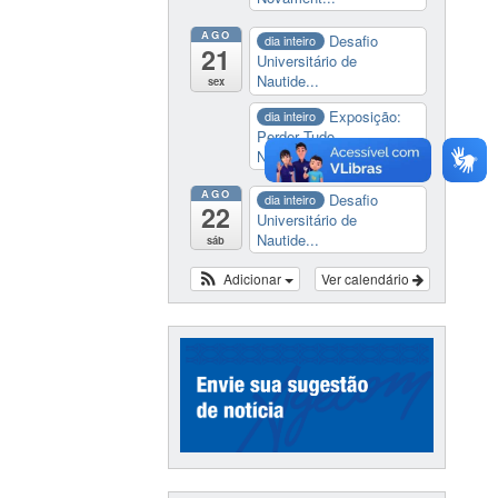
AGO
Desafio
dia inteiro
21
Universitário de
Nautide...
sex
Exposição:
dia inteiro
Perder Tudo.
Novament...
AGO
Desafio
dia inteiro
22
Universitário de
Nautide...
sáb
Adicionar
Ver calendário