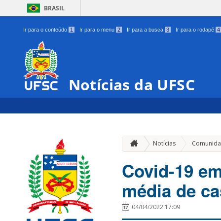
BRASIL
Ir para o conteúdo
1
Ir para o menu
2
Ir para a busca
3
Ir para o rodapé
4
Notícias da UFSC
Notícias
Comunida
Covid-19 em
média de ca
04/04/2022 17:09