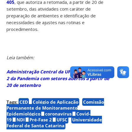
405
, que autoriza a retomada, a partir de 20 de
setembro, das atividades com caráter de
preparação de ambientes e identificação de
necessidades de ajustes nas rotinas e
procedimentos.
Leia também:
Administração Central da UFSC inicia a Pré-Fase
2 da Pandemia com setores abertos a partir de
20 de setembro
Tags:
CED
Colégio de Aplicação
Comissão
Permanente de Monitoramento
Epidemiológico
coronavírus
Covid-
19
NDI
Pré-Fase 2
UFSC
Universidade
Federal de Santa Catarina