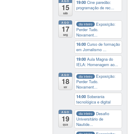
AGO
19:00
Cine paredão:
15
programação de rec...
sáb
AGO
Exposição:
dia inteiro
17
Perder Tudo.
Novament...
seg
16:00
Curso de formação
em Jornalismo ...
19:00
Aula Magna do
IELA: Homenagem ao...
AGO
Exposição:
dia inteiro
18
Perder Tudo.
Novament...
ter
14:00
Soberania
tecnológica e digital
AGO
Desafio
dia inteiro
19
Universitário de
Nautide...
qua
Exposição:
dia inteiro