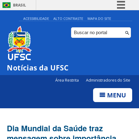
BRASIL
Simplifique!
ACESSIBILIDADE
ALTO CONTRASTE
MAPA DO SITE
Comunica BR
Participe
Acesso à informação
Legislação
Notícias da UFSC
Canais
Área Restrita
Administradores do Site
MENU
Dia Mundial da Saúde traz
mensagem sobre importância