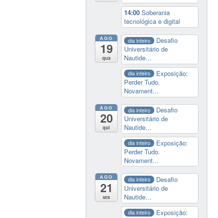
14:00
Soberania
tecnológica e digital
AGO
Desafio
dia inteiro
19
Universitário de
Nautide...
qua
Exposição:
dia inteiro
Perder Tudo.
Novament...
AGO
Desafio
dia inteiro
20
Universitário de
Nautide...
qui
Exposição:
dia inteiro
Perder Tudo.
Novament...
AGO
Desafio
dia inteiro
21
Universitário de
Nautide...
sex
Exposição:
dia inteiro