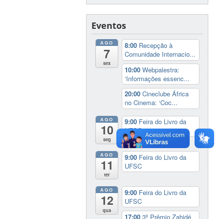
Eventos
AGO
8:00
Recepção à
7
Comunidade Internacio...
sex
10:00
Webpalestra:
‘Informações essenc...
20:00
Cineclube África
no Cinema: ‘Coc...
AGO
9:00
Feira do Livro da
10
UFSC
seg
AGO
9:00
Feira do Livro da
11
UFSC
ter
AGO
9:00
Feira do Livro da
12
UFSC
qua
17:00
3º Prêmio Zahidé