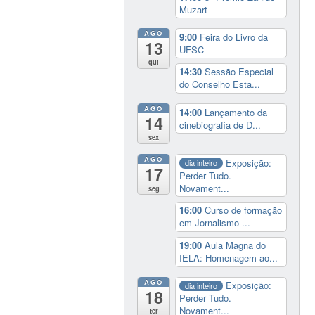
Muzart
AGO
9:00
Feira do Livro da
13
UFSC
qui
14:30
Sessão Especial
do Conselho Esta...
AGO
14:00
Lançamento da
14
cinebiografia de D...
sex
AGO
Exposição:
dia inteiro
17
Perder Tudo.
Novament...
seg
16:00
Curso de formação
em Jornalismo ...
19:00
Aula Magna do
IELA: Homenagem ao...
AGO
Exposição:
dia inteiro
18
Perder Tudo.
Novament...
ter