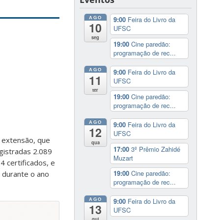
AGO
9:00
Feira do Livro da
10
UFSC
seg
19:00
Cine paredão:
programação de rec...
AGO
9:00
Feira do Livro da
11
UFSC
ter
19:00
Cine paredão:
programação de rec...
AGO
9:00
Feira do Livro da
12
UFSC
a extensão, que
qua
17:00
3º Prêmio Zahidé
egistradas 2.089
Muzart
 certificados, e
19:00
Cine paredão:
 durante o ano
programação de rec...
AGO
9:00
Feira do Livro da
13
UFSC
qui