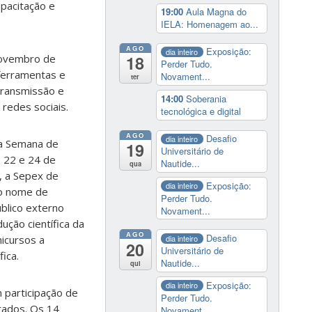
apacitação e
19:00
Aula Magna do
IELA: Homenagem ao...
AGO
Exposição:
dia inteiro
18
novembro de
Perder Tudo.
ferramentas e
Novament...
ter
transmissão e
14:00
Soberania
redes sociais.
tecnológica e digital
AGO
Desafio
dia inteiro
 da Semana
de
19
Universitário de
s 22 e 24 de
Nautide...
qua
, a Sepex de
Exposição:
dia inteiro
 o nome de
Perder Tudo.
úblico externo
Novament...
ção científica da
AGO
Desafio
dia inteiro
nicursos a
20
Universitário de
ica.
Nautide...
qui
Exposição:
dia inteiro
 participação de
Perder Tudo.
stados. Os 14
Novament...