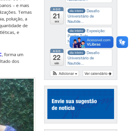
ibanos – e mais
AGO
Desafio
dia inteiro
alizações. Temas
21
Universitário de
a, poluição, a
Nautide...
sex
quantidade de
Exposição:
dia inteiro
léticas, e
Perder Tudo.
Novament...
AGO
Desafio
dia inteiro
C
, forma um
22
Universitário de
ultado dos
Nautide...
sáb
Adicionar
Ver calendário