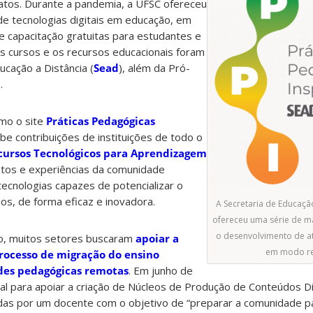
tos. Durante a pandemia, a UFSC ofereceu
de tecnologias digitais em educação, em
 capacitação gratuitas para estudantes e
s cursos e os recursos educacionais foram
ucação a Distância (
Sead
), além da Pró-
.
mo o site
Práticas Pedagógicas
ebe contribuições de instituições de todo o
cursos Tecnológicos para Aprendizagem
ntos e experiências da comunidade
e tecnologias capazes de potencializar o
os, de forma eficaz e inovadora.
A Secretaria de Educação
ofereceu uma série de mat
o desenvolvimento de at
o, muitos setores buscaram
apoiar a
em modo r
rocesso de migração do ensino
ades pedagógicas remotas
. Em junho de
al para apoiar a criação de Núcleos de Produção de Conteúdos Di
as por um docente com o objetivo de “preparar a comunidade p