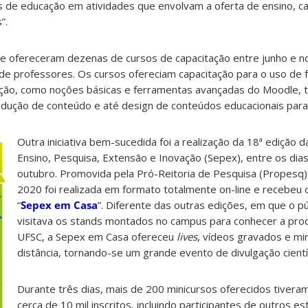
is de educação em atividades que envolvam a oferta de ensino, c
”.
ue ofereceram dezenas de cursos de capacitação entre junho e 
e professores. Os cursos ofereciam capacitação para o uso de 
cação, como noções básicas e ferramentas avançadas do Moodle, 
odução de conteúdo e até design de conteúdos educacionais para 
Outra iniciativa bem-sucedida foi a realização da 18ª edição
Ensino, Pesquisa, Extensão e Inovação (Sepex), entre os dia
outubro. Promovida pela Pró-Reitoria de Pesquisa (Propesq)
2020 foi realizada em formato totalmente on-line e recebeu
“
Sepex em Casa
”. Diferente das outras edições, em que o p
visitava os stands montados no campus para conhecer a produ
UFSC, a Sepex em Casa ofereceu
lives
, vídeos gravados e mi
distância, tornando-se um grande evento de divulgação científ
Durante três dias, mais de 200 minicursos oferecidos tiveram
cerca de 10 mil inscritos, incluindo participantes de outros e