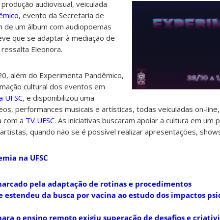
produção audiovisual, veiculada
êmico
, evento da Secretaria de
ém de um álbum com audiopoemas
eve que se adaptar à mediação de
 ressalta Eleonora.
0, além do Experimenta Pandêmico,
amação cultural dos eventos em
a UFSC
, e disponibilizou uma
s, performances musicais e artísticas, todas veiculadas on-line,
a com a
TV UFSC
. As iniciativas buscaram apoiar a cultura em um 
 artistas, quando não se é possível realizar apresentações, show
emia na UFSC
marcado pela adaptação de rotinas e procedimentos
e estendeu da busca por vacina ao estudo dos impactos psic
ara o ensino remoto exigiu superação de desafios e criativ