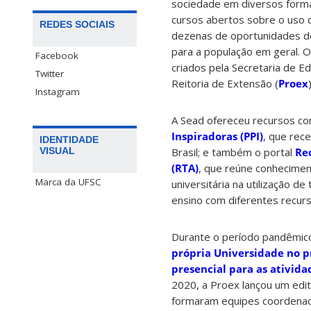
sociedade em diversos forma
cursos abertos sobre o uso 
REDES SOCIAIS
dezenas de oportunidades de
para a população em geral. O
Facebook
criados pela Secretaria de Ed
Twitter
Reitoria de Extensão (
Proex
)
Instagram
A Sead ofereceu recursos co
Inspiradoras (PPI)
, que rec
IDENTIDADE
Brasil; e também o portal
Re
VISUAL
(RTA)
, que reúne conhecime
Marca da UFSC
universitária na utilização d
ensino com diferentes recurs
Durante o período pandêmic
própria Universidade no p
presencial para as ativid
2020, a Proex lançou um edit
formaram equipes
coordenad