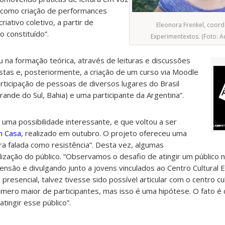
m como criação de performances
iativo coletivo, a partir de
Eleonora Frenkel, coor
 constituído”.
Experimentextos. (Foto: A
u na formação teórica, através de leituras e discussões
istas e, posteriormente, a criação de um curso via Moodle
ticipação de pessoas de diversos lugares do Brasil
Grande do Sul, Bahia) e uma participante da Argentina”.
 uma possibilidade interessante, e que voltou a ser
m Casa
, realizado em outubro. O projeto ofereceu uma
avra falada como resistência”. Desta vez, algumas
lização do público. “Observamos o desafio de atingir um público 
ão e divulgando junto a jovens vinculados ao Centro Cultural E
e presencial, talvez tivesse sido possível articular com o centro c
mero maior de participantes, mas isso é uma hipótese. O fato é
 atingir esse público”.