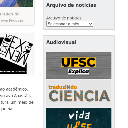
Arquivo de notícias
denadora do
Arquivo de notícias
cervo Pessoal)
Audiovisual
não acadêmico,
scrava Anastácia.
ultural um meio de
 que na