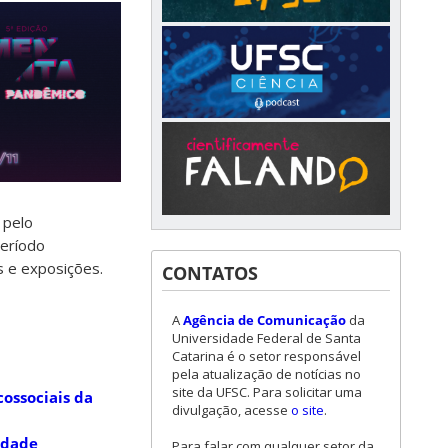
 pelo
período
s e exposições.
CONTATOS
A
Agência de Comunicação
da
Universidade Federal de Santa
Catarina é o setor responsável
pela atualização de notícias no
site da UFSC. Para solicitar uma
ossociais da
divulgação, acesse
o site
.
idade
Para falar com qualquer setor da