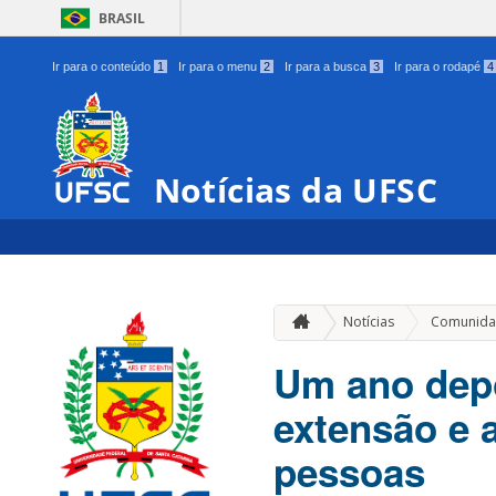
BRASIL
Ir para o conteúdo
1
Ir para o menu
2
Ir para a busca
3
Ir para o rodapé
4
Notícias da UFSC
Notícias
Comunida
Um ano depo
extensão e 
pessoas