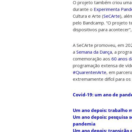
O projeto também criou uma 
durante o
Experimenta Pand
Cultura e Arte (
SeCArte
), al
pelo Bandcamp. “O projeto t
dispositivos para acontecer”,
A SeCArte promoveu, em 202
a
Semana da Dança
, a progr
comemoração aos
60 anos d
programação extensa de vídeo
#QuarentenArte
,
em parceri
extremamente difícil para os
Covid-19: um ano de pand
Um ano depois: trabalho 
Um ano depois: pesquisa s
pandemia
Um ano depois: transição p