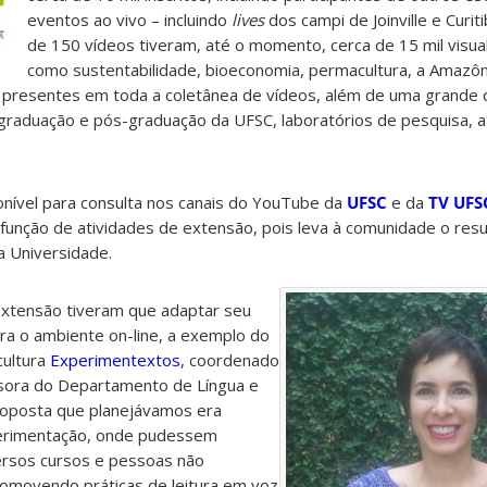
eventos ao vivo – incluindo
lives
dos campi de Joinville e Curit
de 150 vídeos tiveram, até o momento, cerca de 15 mil visu
como sustentabilidade, bioeconomia, permacultura, a Amazôni
presentes em toda a coletânea de vídeos, além de uma grande 
graduação e pós-graduação da UFSC, laboratórios de pesquisa, at
onível para consulta nos canais do YouTube da
UFSC
e da
TV
UFS
função de atividades de extensão, pois leva à comunidade o res
 Universidade.
extensão tiveram que adaptar seu
ra o ambiente on-line, a exemplo do
cultura
Experimentextos
, coordenado
ssora do Departamento de Língua e
proposta que planejávamos era
perimentação, onde pudessem
versos cursos e pessoas não
romovendo práticas de leitura em voz