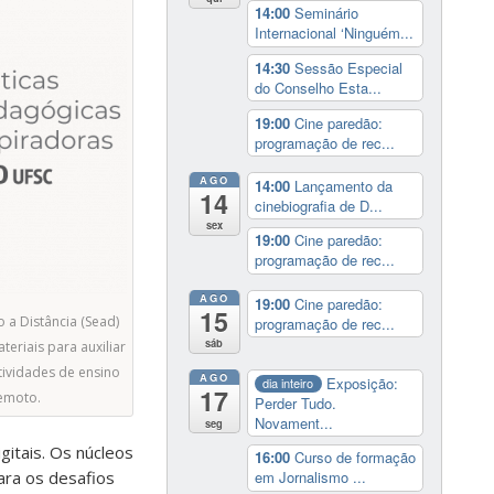
14:00
Seminário
Internacional ‘Ninguém...
14:30
Sessão Especial
do Conselho Esta...
19:00
Cine paredão:
programação de rec...
AGO
14:00
Lançamento da
14
cinebiografia de D...
sex
19:00
Cine paredão:
programação de rec...
AGO
19:00
Cine paredão:
15
 a Distância (Sead)
programação de rec...
sáb
eriais para auxiliar
ividades de ensino
AGO
Exposição:
dia inteiro
17
emoto.
Perder Tudo.
Novament...
seg
gitais. Os núcleos
16:00
Curso de formação
ara os desafios
em Jornalismo ...