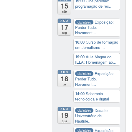
19:00
Cine paredão:
15
programação de rec...
sáb
AGO
Exposição:
dia inteiro
17
Perder Tudo.
Novament...
seg
16:00
Curso de formação
em Jornalismo ...
19:00
Aula Magna do
IELA: Homenagem ao...
AGO
Exposição:
dia inteiro
18
Perder Tudo.
Novament...
ter
14:00
Soberania
tecnológica e digital
AGO
Desafio
dia inteiro
19
Universitário de
Nautide...
qua
Exposição:
dia inteiro