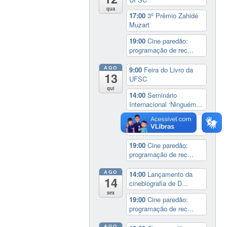
qua
17:00
3º Prêmio Zahidé
Muzart
19:00
Cine paredão:
programação de rec...
AGO
9:00
Feira do Livro da
13
UFSC
qui
14:00
Seminário
Internacional ‘Ninguém...
14:30
Sessão Especial
do Conselho Esta...
19:00
Cine paredão:
programação de rec...
AGO
14:00
Lançamento da
14
cinebiografia de D...
sex
19:00
Cine paredão:
programação de rec...
AGO