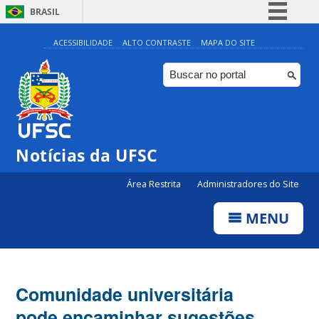
BRASIL
Simplifique!
ACESSIBILIDADE
ALTO CONTRASTE
MAPA DO SITE
Comunica BR
Participe
Acesso à informação
Legislação
Notícias da UFSC
Canais
Área Restrita
Administradores do Site
MENU
Comunidade universitária
pode encaminhar sugestões