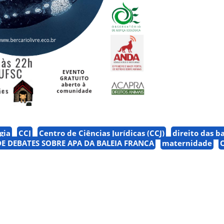
gia
CCJ
Centro de Ciências Jurídicas (CCJ)
direito das b
 DE DEBATES SOBRE APA DA BALEIA FRANCA
maternidade