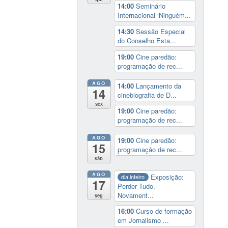
14:00
Seminário
Internacional ‘Ninguém...
14:30
Sessão Especial
do Conselho Esta...
19:00
Cine paredão:
programação de rec...
AGO
14:00
Lançamento da
14
cinebiografia de D...
sex
19:00
Cine paredão:
programação de rec...
AGO
19:00
Cine paredão:
15
programação de rec...
sáb
AGO
Exposição:
dia inteiro
17
Perder Tudo.
Novament...
seg
16:00
Curso de formação
em Jornalismo ...