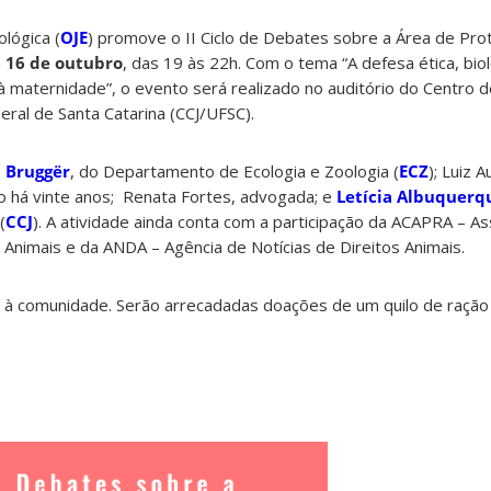
lógica (
OJE
) promove o II Ciclo de Debates sobre a Área de Pro
a
16 de outubro
, das 19 às 22h. Com o tema “A defesa ética, bioló
 à maternidade”, o evento será realizado no auditório do Centro d
eral de Santa Catarina (CCJ/UFSC).
 Bruggër
, do Departamento de Ecologia e Zoologia (
ECZ
); Luiz 
o há vinte anos; Renata Fortes, advogada; e
Letícia Albuquerq
(
CCJ
). A atividade ainda conta com a participação da ACAPRA – A
Animais e da ANDA – Agência de Notícias de Direitos Animais.
o à comunidade. Serão arrecadadas doações de um quilo de ração 