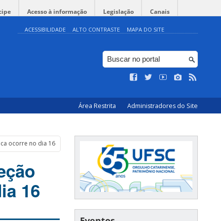
cipe
Acesso à informação
Legislação
Canais
ACESSIBILIDADE
ALTO CONTRASTE
MAPA DO SITE
Área Restrita
Administradores do Site
nca ocorre no dia 16
teção
ia 16
Eventos