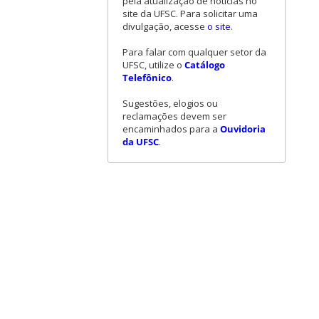
pela atualização de notícias no
site da UFSC. Para solicitar uma
divulgação, acesse
o site
.
Para falar com qualquer setor da
UFSC, utilize o
Catálogo
Telefônico
.
Sugestões, elogios ou
reclamações devem ser
encaminhados para a
Ouvidoria
da UFSC
.