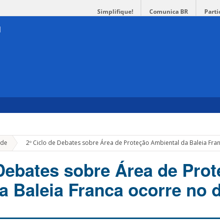
Simplifique!
Comunica BR
Parti
»
de
2º Ciclo de Debates sobre Área de Proteção Ambiental da Baleia Fra
 Debates sobre Área de Pro
a Baleia Franca ocorre no d