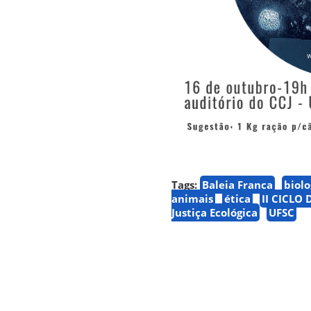
Tags:
Baleia Franca
biolo
animais
ética
II CICLO
Justiça Ecológica
UFSC