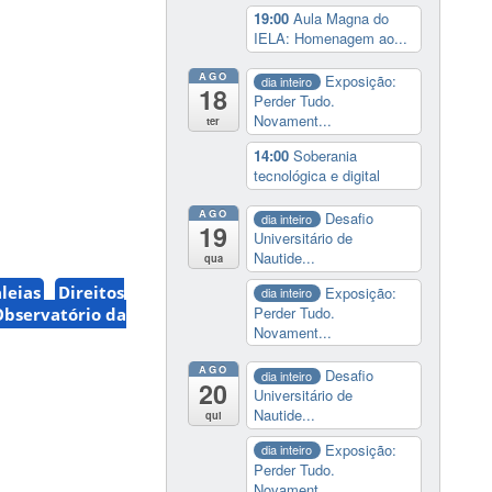
19:00
Aula Magna do
IELA: Homenagem ao...
AGO
Exposição:
dia inteiro
18
Perder Tudo.
Novament...
ter
14:00
Soberania
tecnológica e digital
AGO
Desafio
dia inteiro
19
Universitário de
Nautide...
qua
aleias
Direitos
Exposição:
dia inteiro
Perder Tudo.
Observatório da
Novament...
AGO
Desafio
dia inteiro
20
Universitário de
Nautide...
qui
Exposição:
dia inteiro
Perder Tudo.
Novament...