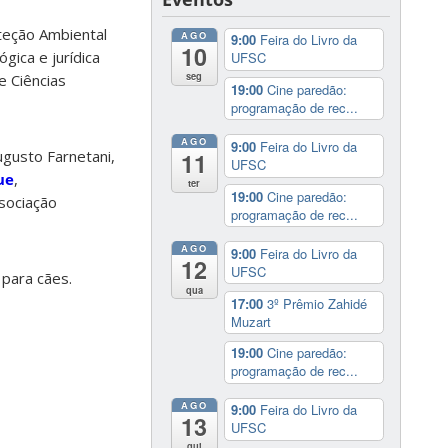
teção Ambiental
AGO
9:00
Feira do Livro da
10
gica e jurídica
UFSC
seg
e Ciências
19:00
Cine paredão:
programação de rec...
AGO
9:00
Feira do Livro da
Augusto Farnetani,
11
UFSC
ue
,
ter
19:00
Cine paredão:
ssociação
programação de rec...
AGO
9:00
Feira do Livro da
12
UFSC
para cães.
qua
17:00
3º Prêmio Zahidé
Muzart
19:00
Cine paredão:
programação de rec...
AGO
9:00
Feira do Livro da
13
UFSC
qui