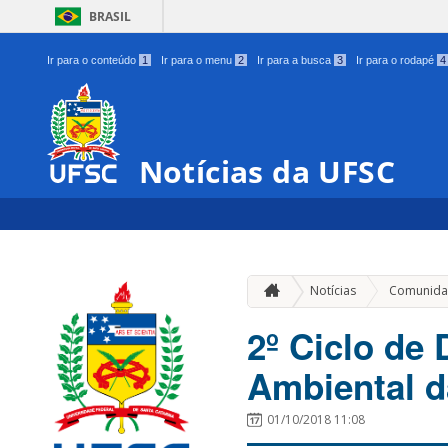
BRASIL
Ir para o conteúdo
1
Ir para o menu
2
Ir para a busca
3
Ir para o rodapé
4
Notícias da UFSC
Notícias
Comunida
2º Ciclo de
Ambiental d
01/10/2018 11:08