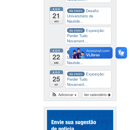
AGO
Desafio
dia inteiro
21
Universitário de
Nautide...
sex
Exposição:
dia inteiro
Perder Tudo.
Novament...
AGO
Desafio
dia inteiro
22
Universitário de
Nautide...
sáb
AGO
Exposição:
dia inteiro
25
Perder Tudo.
Novament...
ter
Adicionar
Ver calendário