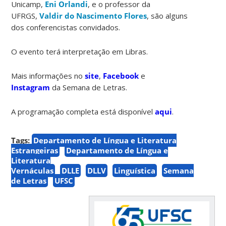
Unicamp,
Eni Orlandi
, e o professor da
UFRGS,
Valdir do Nascimento Flores
, são alguns
dos conferencistas convidados.
O evento terá interpretação em Libras.
Mais informações no
site
,
Facebook
e
Instagram
da Semana de Letras.
A programação completa está disponível
aqui
.
Tags:
Departamento de Língua e Literatura
Estrangeiras
Departamento de Língua e
Literatura
Vernáculas
DLLE
DLLV
Linguística
Semana
de Letras
UFSC