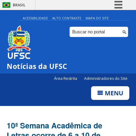
BRASIL
Simplifique!
ACESSIBILIDADE
ALTO CONTRASTE
MAPA DO SITE
Comunica BR
Participe
Acesso à informação
Legislação
Notícias da UFSC
Canais
Área Restrita
Administradores do Site
MENU
10ª Semana Acadêmica de
Letras ocorre de 6 a 10 de