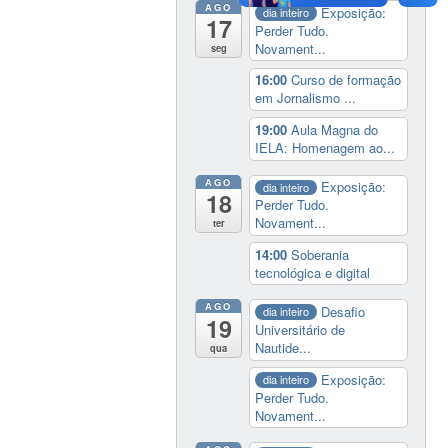
AGO
Exposição:
dia inteiro
17
Perder Tudo.
Novament...
seg
16:00
Curso de formação
em Jornalismo ...
19:00
Aula Magna do
IELA: Homenagem ao...
AGO
Exposição:
dia inteiro
18
Perder Tudo.
Novament...
ter
14:00
Soberania
tecnológica e digital
AGO
Desafio
dia inteiro
19
Universitário de
Nautide...
qua
Exposição:
dia inteiro
Perder Tudo.
Novament...