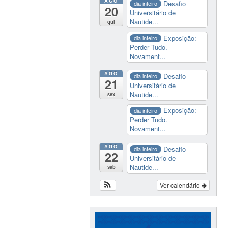
AGO
Desafio
dia inteiro
20
Universitário de
Nautide...
qui
Exposição:
dia inteiro
Perder Tudo.
Novament...
AGO
Desafio
dia inteiro
21
Universitário de
Nautide...
sex
Exposição:
dia inteiro
Perder Tudo.
Novament...
AGO
Desafio
dia inteiro
22
Universitário de
Nautide...
sáb
Ver calendário