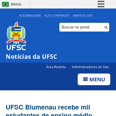
BRASIL
Simplifique!
ACESSIBILIDADE
ALTO CONTRASTE
MAPA DO SITE
Comunica BR
Participe
Acesso à informação
Legislação
Notícias da UFSC
Canais
Área Restrita
Administradores do Site
MENU
UFSC Blumenau recebe mil
estudantes de ensino médio