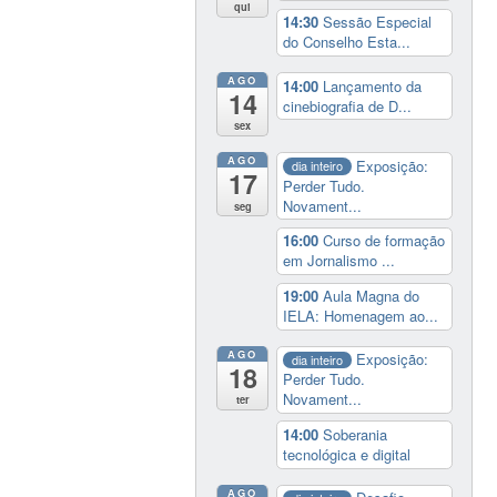
qui
14:30
Sessão Especial
do Conselho Esta...
AGO
14:00
Lançamento da
14
cinebiografia de D...
sex
AGO
Exposição:
dia inteiro
17
Perder Tudo.
Novament...
seg
16:00
Curso de formação
em Jornalismo ...
19:00
Aula Magna do
IELA: Homenagem ao...
AGO
Exposição:
dia inteiro
18
Perder Tudo.
Novament...
ter
14:00
Soberania
tecnológica e digital
AGO