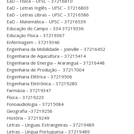
EaD – Física – UFSC – 37216810
EaD – Letras Inglês – UFSC – 37216803
EaD – Letras Libras – UFSC – 37216586
EaD – Matemática – UFSC – 37216539
Educação do Campo – 334 37219336
Educação Física – 37219367
Enfermagem – 37219346
Engenharia da Mobilidade – Joinville – 37216452
Engenharia de Aquicultura – 37215414
Engenharia de Energia – Araranguá – 37216448
Engenharia de Produção – 37217004
Engenharia Elétrica – 37219506
Engenharia Eletrônica – 37219280
Farmácia – 37219347
Física – 37219223
Fonoaudiologia – 37215084
Geografia –37219256
História – 37219249
Letras – Línguas Estrangeiras – 37219489
Letras – Língua Portuguesa – 37219489