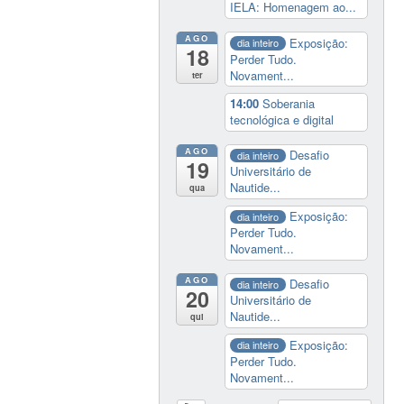
IELA: Homenagem ao...
AGO
Exposição:
dia inteiro
18
Perder Tudo.
Novament...
ter
14:00
Soberania
tecnológica e digital
AGO
Desafio
dia inteiro
19
Universitário de
Nautide...
qua
Exposição:
dia inteiro
Perder Tudo.
Novament...
AGO
Desafio
dia inteiro
20
Universitário de
Nautide...
qui
Exposição:
dia inteiro
Perder Tudo.
Novament...