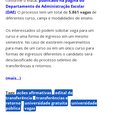
conforme o edital,
publicado na página do
Departamento de Administração Escolar
(DAE)
. O processo tem um total de
5.861 vagas
de
diferentes curso, campi e modalidades de ensino.
Os interessados só podem solicitar vaga para um
curso e uma forma de ingresso em um mesmo
semestre. No caso de existirem requerimentos
para mais de um curso ou em um único curso para
formas de ingressos diferentes o candidato será
desclassificado do processo seletivo de
transferências e retornos.
(mais…)
Tags:
ações afirmativas
edital de
transferência
transferências e
retorno
universidade gratuita
universidade
pública
vagas