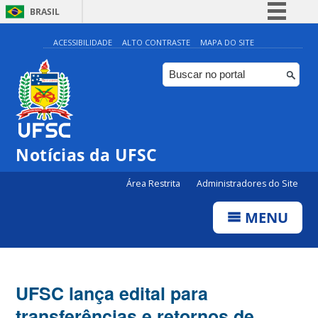
BRASIL
Simplifique!
ACESSIBILIDADE
ALTO CONTRASTE
MAPA DO SITE
Comunica BR
Participe
Acesso à informação
Legislação
Notícias da UFSC
Canais
Área Restrita
Administradores do Site
MENU
UFSC lança edital para
transferências e retornos de