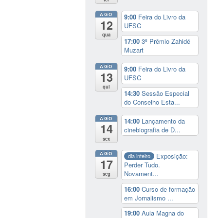
AGO
9:00
Feira do Livro da
12
UFSC
qua
17:00
3º Prêmio Zahidé
Muzart
AGO
9:00
Feira do Livro da
13
UFSC
qui
14:30
Sessão Especial
do Conselho Esta...
AGO
14:00
Lançamento da
14
cinebiografia de D...
sex
AGO
Exposição:
dia inteiro
17
Perder Tudo.
Novament...
seg
16:00
Curso de formação
em Jornalismo ...
19:00
Aula Magna do