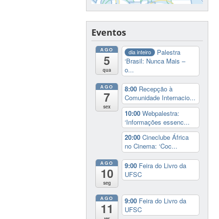
Eventos
AGO
Palestra
dia inteiro
5
‘Brasil: Nunca Mais –
o...
qua
AGO
8:00
Recepção à
7
Comunidade Internacio...
sex
10:00
Webpalestra:
‘Informações essenc...
20:00
Cineclube África
no Cinema: ‘Coc...
AGO
9:00
Feira do Livro da
10
UFSC
seg
AGO
9:00
Feira do Livro da
11
UFSC
ter