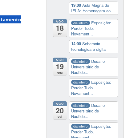
19:00
Aula Magna do
IELA: Homenagem ao...
itamento
AGO
Exposição:
dia inteiro
18
Perder Tudo.
Novament...
ter
14:00
Soberania
tecnológica e digital
AGO
Desafio
dia inteiro
19
Universitário de
Nautide...
qua
Exposição:
dia inteiro
Perder Tudo.
Novament...
AGO
Desafio
dia inteiro
20
Universitário de
Nautide...
qui
Exposição:
dia inteiro
Perder Tudo.
Novament...