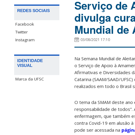
Serviço de
REDES SOCIAIS
divulga cur
Facebook
Mundial de 
Twitter
Instagram
03/08/2021 17:10
Na Semana Mundial de Aleit
IDENTIDADE
o Serviço de Apoio à Amamen
VISUAL
Afirmativas e Diversidades d
Catarina (SAAM/SAAD/UFSC) d
Marca da UFSC
realizados em todo o Brasil 
O tema da SMAM deste ano 
responsabilidade de todos”. 
enfermagem, que também est
contra Covid-19 em alusão à
pode ser acessada na
págin