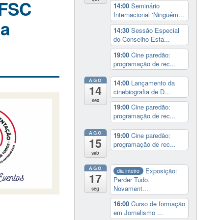
UFSC
14:00
Seminário
Internacional ‘Ninguém...
na
14:30
Sessão Especial
do Conselho Esta...
19:00
Cine paredão:
programação de rec...
AGO
14:00
Lançamento da
14
cinebiografia de D...
sex
19:00
Cine paredão:
programação de rec...
AGO
19:00
Cine paredão:
15
programação de rec...
sáb
AGO
Exposição:
dia inteiro
17
Perder Tudo.
Novament...
seg
16:00
Curso de formação
em Jornalismo ...