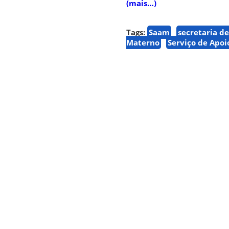
(mais…)
Tags:
Saam
secretaria de
Materno
Serviço de Apo