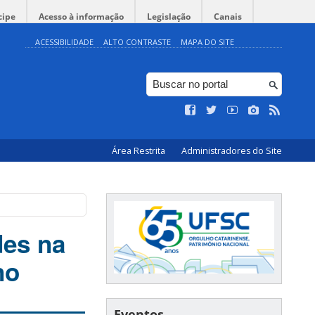
cipe
Acesso à informação
Legislação
Canais
ACESSIBILIDADE
ALTO CONTRASTE
MAPA DO SITE
Área Restrita
Administradores do Site
des na
no
Eventos