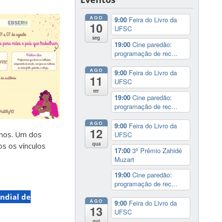
AGO
9:00
Feira do Livro da
10
UFSC
seg
19:00
Cine paredão:
programação de rec...
AGO
9:00
Feira do Livro da
11
UFSC
ter
19:00
Cine paredão:
programação de rec...
AGO
9:00
Feira do Livro da
12
rnos. Um dos
UFSC
qua
os os vínculos
17:00
3º Prêmio Zahidé
Muzart
19:00
Cine paredão:
programação de rec...
ndial de
AGO
9:00
Feira do Livro da
13
UFSC
qui