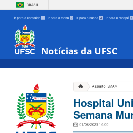
BRASIL
Ir para o conteúdo
1
Ir para o menu
2
Ir para a busca
3
Ir para o rodapé
4
Notícias da UFSC
Assunto: SMAM
Hospital Un
Semana Mun
01/08/2023 16:00