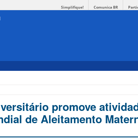
Simplifique!
Comunica BR
Parti
iversitário promove ativida
dial de Aleitamento Mater