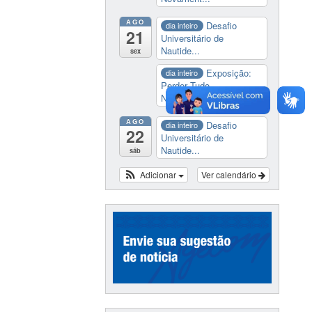
AGO
Desafio
dia inteiro
21
Universitário de
Nautide...
sex
Exposição:
dia inteiro
Perder Tudo.
Novament...
AGO
Desafio
dia inteiro
22
Universitário de
Nautide...
sáb
Adicionar
Ver calendário