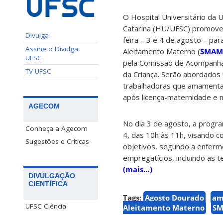
O Hospital Universitário da 
Catarina (HU/UFSC) promove 
Divulga
feira – 3 e 4 de agosto – pa
Assine o Divulga
Aleitamento Materno (
SMAM
UFSC
pela Comissão de Acompanham
TV UFSC
da Criança. Serão abordados
trabalhadoras que amamentam
após licença-maternidade e
AGECOM
No dia 3 de agosto, a progra
Conheça a Agecom
4, das 10h às 11h, visando 
Sugestões e Críticas
objetivos, segundo a enfermei
empregatícios, incluindo as t
(mais…)
DIVULGAÇÃO
CIENTÍFICA
Tags:
Agosto Dourado
am
UFSC Ciência
Aleitamento Materno
S