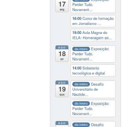
17
Perder Tudo.
Novament...
seg
16:00
Curso de formação
em Jornalismo ...
19:00
Aula Magna do
IELA: Homenagem ao...
AGO
Exposição:
dia inteiro
18
Perder Tudo.
Novament...
ter
14:00
Soberania
tecnológica e digital
AGO
Desafio
dia inteiro
19
Universitário de
Nautide...
qua
Exposição:
dia inteiro
Perder Tudo.
Novament...
AGO
Desafio
dia inteiro