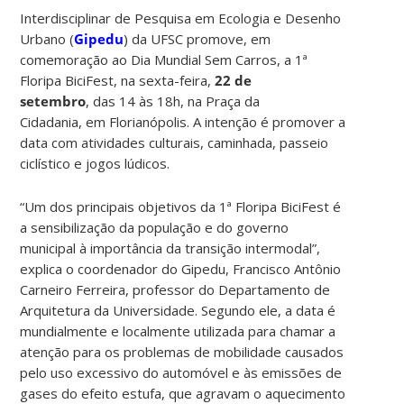
Interdisciplinar de Pesquisa em Ecologia e Desenho
Urbano (
Gipedu
) da UFSC promove, em
comemoração ao Dia Mundial Sem Carros, a
1ª
Floripa BiciFest
, na sexta-feira,
2
2 de
setembro
,
das 14 à
s 18h
, na Praça da
Cidadania, em Florianópolis. A intenção é promover a
data com
atividades culturais, caminhada, passeio
ciclístico e jogos lúdicos.
“Um dos principais objetivos da
1ª Floripa BiciFest é
a sensibilização da população e do governo
municipal à importância da transição intermodal”,
explica o coordenador do Gipedu, Francisco Antônio
Carneiro Ferreira, professor do Departamento de
Arquitetura da Universidade. Segundo ele, a data é
mundialmente e localmente utilizada para
chamar a
atenção para os problemas de mobilidade causados
pelo uso excessivo do automóvel e às emissões de
gases do efeito estufa, que agravam o aquecimento