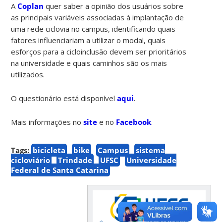
A
Coplan
quer saber a opinião dos usuários sobre
as principais variáveis associadas à implantação de
uma rede ciclovia no campus, identificando quais
fatores influenciariam a utilizar o modal, quais
esforços para a cicloinclusão devem ser prioritários
na universidade e quais caminhos são os mais
utilizados.
O questionário está disponível
aqui
.
Mais informações no
site
e no
Facebook
.
Tags:
bicicleta
bike
Campus
sistema
cicloviário
Trindade
UFSC
Universidade
Federal de Santa Catarina