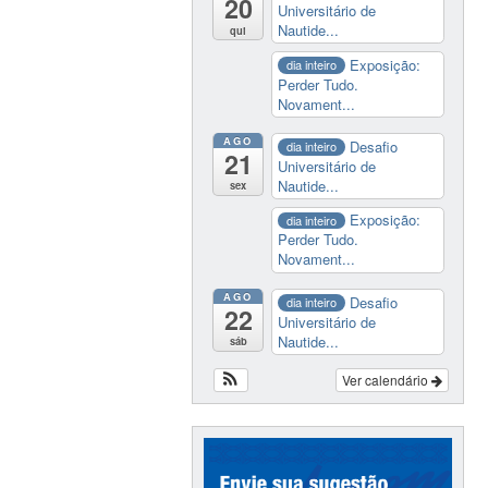
20
Universitário de
Nautide...
qui
Exposição:
dia inteiro
Perder Tudo.
Novament...
AGO
Desafio
dia inteiro
21
Universitário de
Nautide...
sex
Exposição:
dia inteiro
Perder Tudo.
Novament...
AGO
Desafio
dia inteiro
22
Universitário de
Nautide...
sáb
Ver calendário