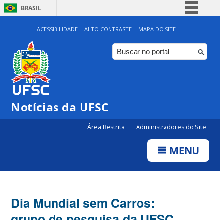
BRASIL
Simplifique!
ACESSIBILIDADE
ALTO CONTRASTE
MAPA DO SITE
Comunica BR
Participe
Acesso à informação
Legislação
Notícias da UFSC
Canais
Área Restrita
Administradores do Site
MENU
Dia Mundial sem Carros:
grupo de pesquisa da UFSC