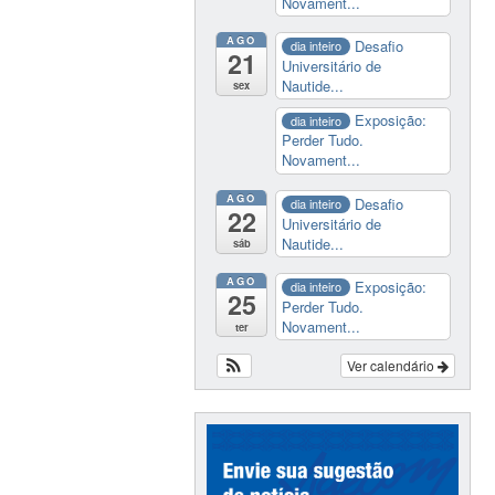
Novament...
AGO
Desafio
dia inteiro
21
Universitário de
Nautide...
sex
Exposição:
dia inteiro
Perder Tudo.
Novament...
AGO
Desafio
dia inteiro
22
Universitário de
Nautide...
sáb
AGO
Exposição:
dia inteiro
25
Perder Tudo.
Novament...
ter
Ver calendário