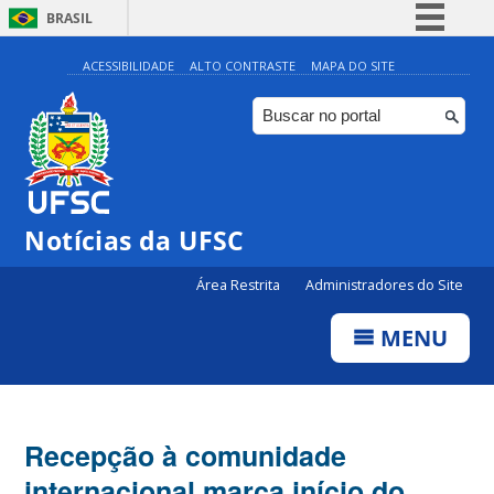
BRASIL
Simplifique!
ACESSIBILIDADE
ALTO CONTRASTE
MAPA DO SITE
Comunica BR
Participe
Acesso à informação
Legislação
Notícias da UFSC
Canais
Área Restrita
Administradores do Site
MENU
Recepção à comunidade
internacional marca início do