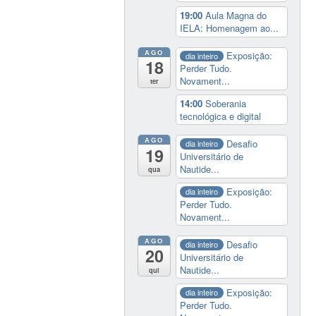
19:00
Aula Magna do
IELA: Homenagem ao...
AGO
Exposição:
dia inteiro
18
Perder Tudo.
Novament...
ter
14:00
Soberania
tecnológica e digital
AGO
Desafio
dia inteiro
19
Universitário de
Nautide...
qua
Exposição:
dia inteiro
Perder Tudo.
Novament...
AGO
Desafio
dia inteiro
20
Universitário de
Nautide...
qui
Exposição:
dia inteiro
Perder Tudo.