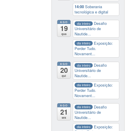
14:00
Soberania
tecnológica e digital
AGO
Desafio
dia inteiro
19
Universitário de
Nautide...
qua
Exposição:
dia inteiro
Perder Tudo.
Novament...
AGO
Desafio
dia inteiro
20
Universitário de
Nautide...
qui
Exposição:
dia inteiro
Perder Tudo.
Novament...
AGO
Desafio
dia inteiro
21
Universitário de
Nautide...
sex
Exposição:
dia inteiro