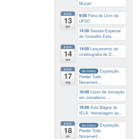
Muzart
AGO
9:00
Feira do Livro da
13
UFSC
qui
14:30
Sessão Especial
do Conselho Esta...
AGO
14:00
Lançamento da
14
cinebiografia de D...
sex
AGO
Exposição:
dia inteiro
17
Perder Tudo.
Novament...
seg
16:00
Curso de formação
em Jornalismo ...
19:00
Aula Magna do
IELA: Homenagem ao...
AGO
Exposição:
dia inteiro
18
Perder Tudo.
Novament...
ter