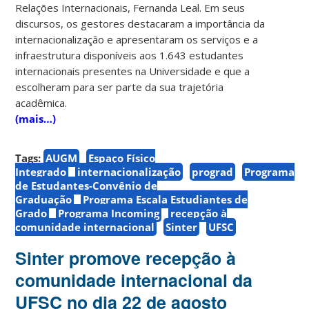
Relações Internacionais, Fernanda Leal. Em seus
discursos, os gestores destacaram a importância da
internacionalização e apresentaram os serviços e a
infraestrutura disponíveis aos 1.643 estudantes
internacionais presentes na Universidade e que a
escolheram para ser parte da sua trajetória
acadêmica.
(mais…)
Tags:
AUGM
Espaço Físico
Integrado
internacionalização
prograd
Programa
de Estudantes-Convênio de
Graduação
Programa Escala Estudiantes de
Grado
Programa Incoming
recepção à
comunidade internacional
Sinter
UFSC
Sinter promove recepção à
comunidade internacional da
UFSC no dia 22 de agosto