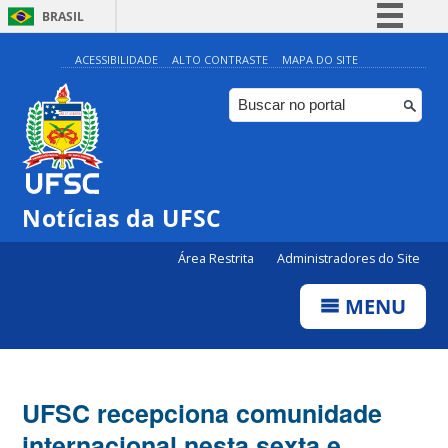
BRASIL
Simplifique!
ACESSIBILIDADE
ALTO CONTRASTE
MAPA DO SITE
Comunica BR
Participe
Acesso à informação
Legislação
Notícias da UFSC
Canais
Área Restrita
Administradores do Site
MENU
UFSC recepciona comunidade
internacional nesta sexta e