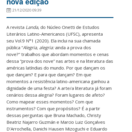
nova edição
21/12/2020 09:39
A revista
Landa
, do Núcleo Onetti de Estudos
Literários Latino-Americanos (UFSC), apresenta
seu Vol.9 N°1 (2020). Ela
inclui na sua
chamada
pública “
Alegria, alegria:
ainda a prova dos
nove?” trabalhos que abordam momentos e cenas
dessa “prova dos nove” nas artes e na literatura das
américas latíndias do mundo. Por que dançam os
que dançam? E para que dançam? Em que
momentos a resistência latino-americana ganhou a
dignidade de uma festa? A arte/a literatura já foram
cenários dessa alegria? Foram lugares de afeto?
Como mapear esses momentos? Com que
instrumentos? Com que propósitos? É a partir
dessas perguntas que Bruna Machado, Christy
Beatriz Najarro Guzmán e Marcio Luiz Gonçalves
D’Arrochella, Danichi Hausen Mizoguchi e Eduardo