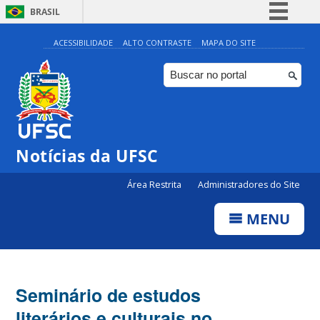
BRASIL
Simplifique!
ACESSIBILIDADE
ALTO CONTRASTE
MAPA DO SITE
Comunica BR
Participe
Acesso à informação
Legislação
Notícias da UFSC
Canais
Área Restrita
Administradores do Site
MENU
Seminário de estudos
literários e culturais no