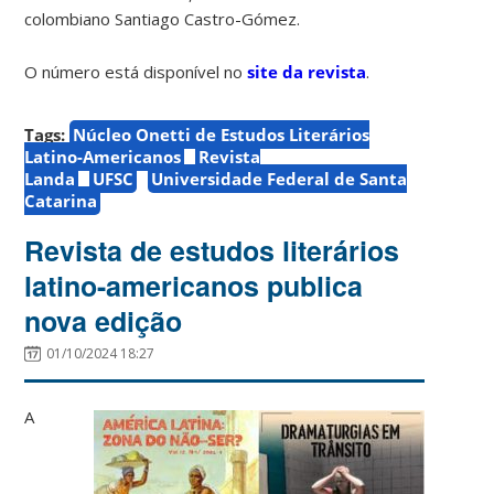
colombiano Santiago Castro-Gómez.
O número está disponível no
site da revista
.
Tags:
Núcleo Onetti de Estudos Literários
Latino-Americanos
Revista
Landa
UFSC
Universidade Federal de Santa
Catarina
Revista de estudos literários
latino-americanos publica
nova edição
01/10/2024 18:27
A