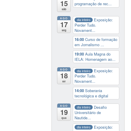
15
programação de rec...
sáb
AGO
Exposição:
dia inteiro
17
Perder Tudo.
Novament...
seg
16:00
Curso de formação
em Jornalismo ...
19:00
Aula Magna do
IELA: Homenagem ao...
AGO
Exposição:
dia inteiro
18
Perder Tudo.
Novament...
ter
14:00
Soberania
tecnológica e digital
AGO
Desafio
dia inteiro
19
Universitário de
Nautide...
qua
Exposição:
dia inteiro