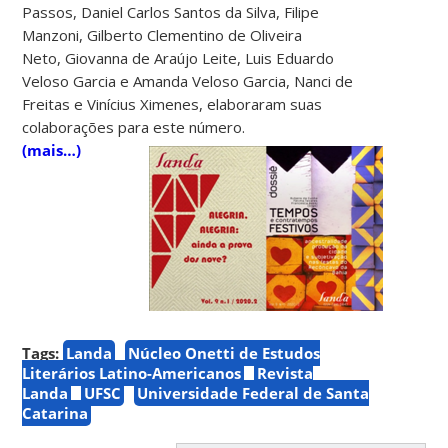
Passos, Daniel Carlos Santos da Silva, Filipe
Manzoni, Gilberto Clementino de Oliveira
Neto, Giovanna de Araújo Leite, Luis Eduardo
Veloso Garcia e Amanda Veloso Garcia, Nanci de
Freitas e Vinícius Ximenes, elaboraram suas
colaborações para este número.
(mais…)
Tags:
Landa
Núcleo Onetti de Estudos
Literários Latino-Americanos
Revista
Landa
UFSC
Universidade Federal de Santa
Catarina