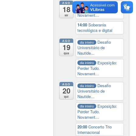
AGO
Exposição:
dia inteiro
18
Perder Tudo.
Novament...
ter
14:00
Soberania
tecnológica e digital
AGO
Desafio
dia inteiro
19
Universitário de
Nautide...
qua
Exposição:
dia inteiro
Perder Tudo.
Novament...
AGO
Desafio
dia inteiro
20
Universitário de
Nautide...
qui
Exposição:
dia inteiro
Perder Tudo.
Novament...
20:00
Concerto Trio
Internacional