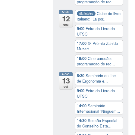
programação de rec...
AGO
Clube do livro
dia inteiro
12
italiano: ‘La por...
qua
9:00
Feira do Livro da
UFSC
17:00
3º Prêmio Zahidé
Muzart
19:00
Cine paredão:
programação de rec...
AGO
8:30
Seminário on-line
13
de Ergonomia e...
qui
9:00
Feira do Livro da
UFSC
14:00
Seminário
Internacional ‘Ninguém...
14:30
Sessão Especial
do Conselho Esta...