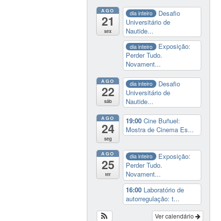
AGO
Desafio
dia inteiro
21
Universitário de
Nautide...
sex
Exposição:
dia inteiro
Perder Tudo.
Novament...
AGO
Desafio
dia inteiro
22
Universitário de
Nautide...
sáb
AGO
19:00
Cine Buñuel:
24
Mostra de Cinema Es...
seg
AGO
Exposição:
dia inteiro
25
Perder Tudo.
Novament...
ter
16:00
Laboratório de
autorregulação: t...
Ver calendário