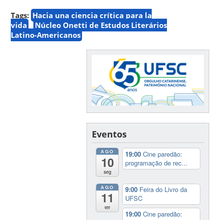
Tags:
Hacia una ciencia crítica para la
vida
Núcleo Onetti de Estudos Literários
Latino-Americanos
Eventos
AGO
19:00
Cine paredão:
10
programação de rec...
seg
AGO
9:00
Feira do Livro da
11
UFSC
ter
19:00
Cine paredão: