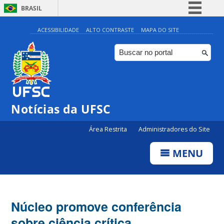
BRASIL
Simplifique!
ACESSIBILIDADE
ALTO CONTRASTE
MAPA DO SITE
Comunica BR
Participe
Acesso à informação
Legislação
Notícias da UFSC
Canais
Área Restrita
Administradores do Site
MENU
Núcleo promove conferência
sobre ciência crítica