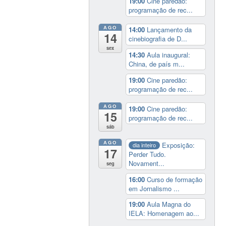
19:00
Cine paredão:
programação de rec...
AGO
14:00
Lançamento da
14
cinebiografia de D...
sex
14:30
Aula inaugural:
China, de país m...
19:00
Cine paredão:
programação de rec...
AGO
19:00
Cine paredão:
15
programação de rec...
sáb
AGO
Exposição:
dia inteiro
17
Perder Tudo.
Novament...
seg
16:00
Curso de formação
em Jornalismo ...
19:00
Aula Magna do
IELA: Homenagem ao...