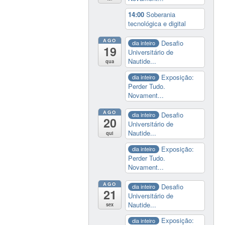
14:00
Soberania
tecnológica e digital
AGO
Desafio
dia inteiro
19
Universitário de
Nautide...
qua
Exposição:
dia inteiro
Perder Tudo.
Novament...
AGO
Desafio
dia inteiro
20
Universitário de
Nautide...
qui
Exposição:
dia inteiro
Perder Tudo.
Novament...
AGO
Desafio
dia inteiro
21
Universitário de
Nautide...
sex
Exposição:
dia inteiro