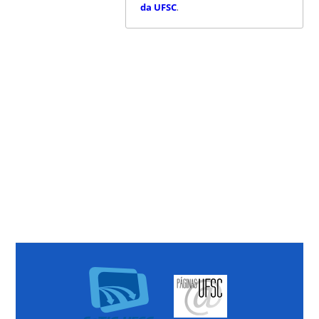
da UFSC
.