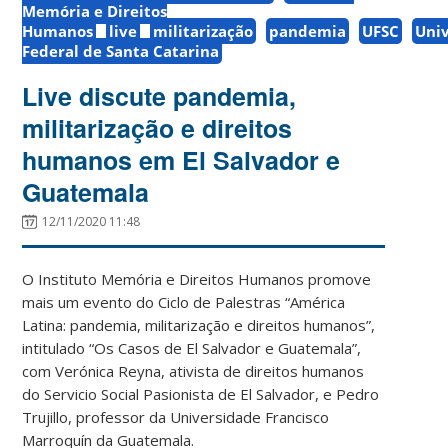
Memória e Direitos
Humanos
live
militarização
pandemia
UFSC
Uni
Federal de Santa Catarina
Live discute pandemia,
militarização e direitos
humanos em El Salvador e
Guatemala
12/11/2020 11:48
O Instituto Memória e Direitos Humanos promove
mais um evento do Ciclo de Palestras “América
Latina: pandemia, militarização e direitos humanos”,
intitulado “Os Casos de El Salvador e Guatemala”,
com Verónica Reyna, ativista de direitos humanos
do Servicio Social Pasionista de El Salvador, e Pedro
Trujillo, professor da Universidade Francisco
Marroquín da Guatemala.