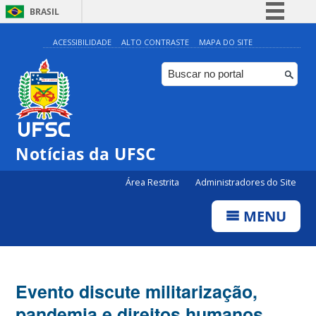
BRASIL
Simplifique!
ACESSIBILIDADE
ALTO CONTRASTE
MAPA DO SITE
Comunica BR
Participe
Acesso à informação
Legislação
Notícias da UFSC
Canais
Área Restrita
Administradores do Site
MENU
Evento discute militarização,
pandemia e direitos humanos