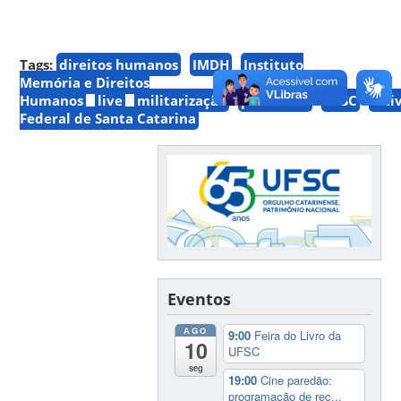
Tags:
direitos humanos
IMDH
Instituto
Memória e Direitos
Humanos
live
militarização
pandemia
UFSC
Uni
Federal de Santa Catarina
Eventos
AGO
9:00
Feira do Livro da
10
UFSC
seg
19:00
Cine paredão:
programação de rec...