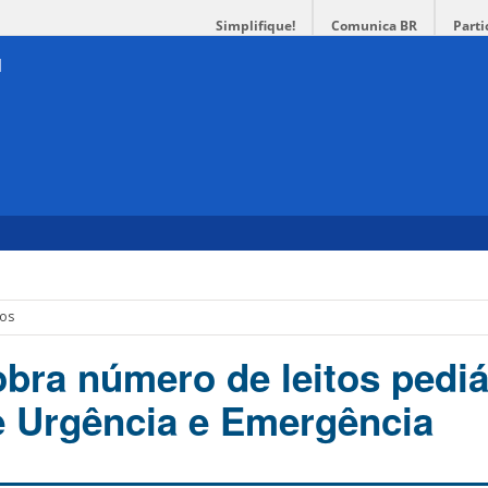
Simplifique!
Comunica BR
Parti
cos
ra número de leitos pediá
e Urgência e Emergência