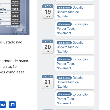
AGO
Desafio
dia inteiro
19
Universitário de
Nautide...
qua
Exposição:
dia inteiro
Perder Tudo.
Novament...
AGO
e o Estado não
Desafio
dia inteiro
20
Universitário de
Nautide...
qui
Exposição:
dia inteiro
 período de maior
Perder Tudo.
ontratação
Novament...
ções como essa
AGO
Desafio
dia inteiro
21
Universitário de
Nautide...
sex
Exposição:
dia inteiro
Perder Tudo.
Novament...
ina
UTI