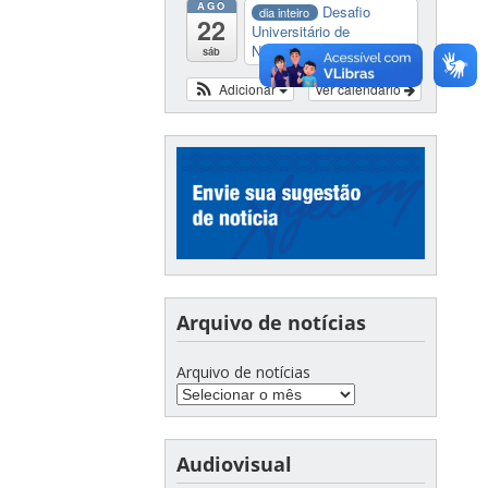
AGO
Desafio
dia inteiro
22
Universitário de
Nautide...
sáb
Adicionar
Ver calendário
Arquivo de notícias
Arquivo de notícias
Audiovisual