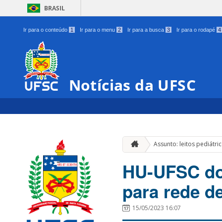
BRASIL
Ir para o conteúdo
1
Ir para o menu
2
Ir para a busca
3
Ir para o rodapé
4
Notícias da UFSC
Assunto: leitos pediátri
HU-UFSC dob
para rede d
15/05/2023 16:07