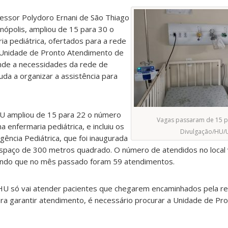
fessor Polydoro Ernani de São Thiago
nópolis, ampliou de 15 para 30 o
ia pediátrica, ofertados para a rede
 Unidade de Pronto Atendimento de
ende a necessidades da rede de
uda a organizar a assistência para
 HU ampliou de 15 para 22 o número
Vagas passaram de 15 pa
a enfermaria pediátrica, e incluiu os
Divulgação/HU/
rgência Pediátrica, que foi inaugurada
paço de 300 metros quadrado. O número de atendidos no local 
endo que no mês passado foram 59 atendimentos.
HU só vai atender pacientes que chegarem encaminhados pela re
ara garantir atendimento, é necessário procurar a Unidade de P