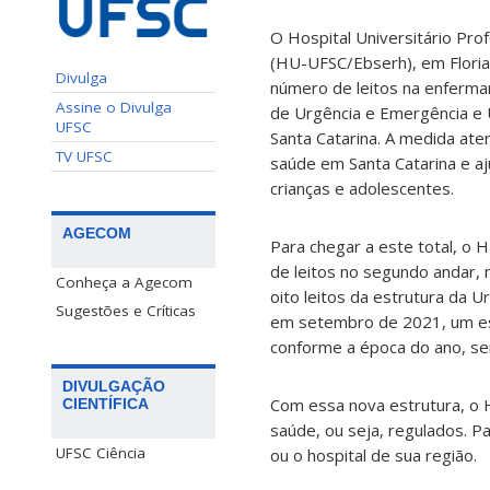
O Hospital Universitário Pro
(HU-UFSC/Ebserh), em Floria
Divulga
número de leitos na enfermar
Assine o Divulga
de Urgência e Emergência e
UFSC
Santa Catarina. A medida at
TV UFSC
saúde em Santa Catarina e aj
crianças e adolescentes.
AGECOM
Para chegar a este total, o
de leitos no segundo andar, n
Conheça a Agecom
oito leitos da estrutura da U
Sugestões e Críticas
em setembro de 2021, um es
conforme a época do ano, s
DIVULGAÇÃO
Com essa nova estrutura, o 
CIENTÍFICA
saúde, ou seja, regulados. P
UFSC Ciência
ou o hospital de sua região.