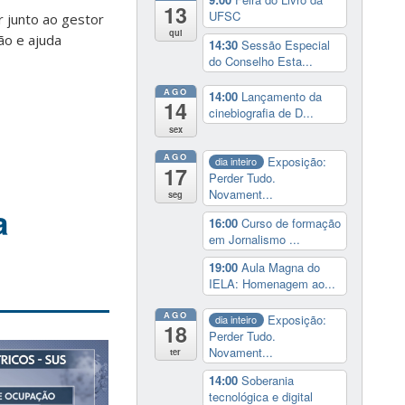
13
UFSC
r junto ao gestor
qui
ão e ajuda
14:30
Sessão Especial
do Conselho Esta...
AGO
14:00
Lançamento da
14
cinebiografia de D...
sex
AGO
Exposição:
dia inteiro
17
Perder Tudo.
Novament...
seg
a
16:00
Curso de formação
em Jornalismo ...
19:00
Aula Magna do
IELA: Homenagem ao...
AGO
Exposição:
dia inteiro
18
Perder Tudo.
Novament...
ter
14:00
Soberania
tecnológica e digital