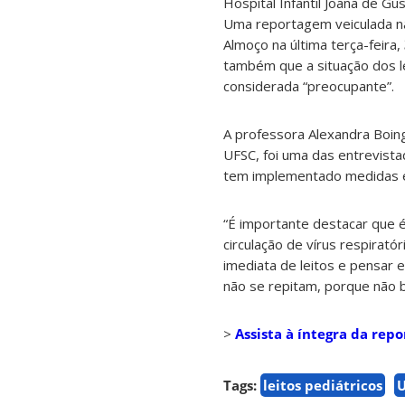
Hospital Infantil Joana de Gu
Uma reportagem veiculada na
Almoço na última terça-feira,
também que a situação dos l
considerada “preocupante”.
A professora Alexandra Boing
UFSC, foi uma das entrevista
tem implementado medidas ef
“É importante destacar que é
circulação de vírus respirató
imediata de leitos e pensar
não se repitam, porque não b
>
Assista à íntegra da re
Tags:
leitos pediátricos