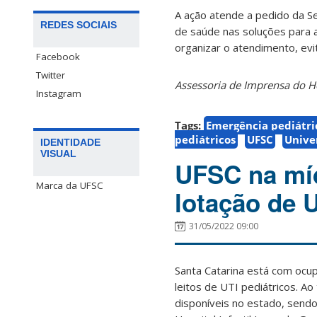
A ação atende a pedido da Se
REDES SOCIAIS
de saúde nas soluções para a
organizar o atendimento, ev
Facebook
Twitter
Assessoria de Imprensa do Ho
Instagram
Tags:
Emergência pediátri
pediátricos
UFSC
Unive
IDENTIDADE
VISUAL
UFSC na míd
Marca da UFSC
lotação de 
31/05/2022 09:00
Santa Catarina está com oc
leitos de UTI pediátricos. A
disponíveis no estado, send