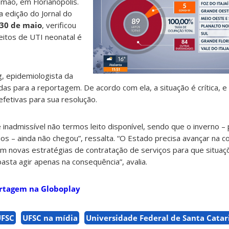
smão, em Florianópolis.
 edição do Jornal do
30 de maio
, verificou
eitos de UTI neonatal é
, epidemiologista da
das para a reportagem. De acordo com ela, a situação é crítica, 
etivas para sua resolução.
 inadmissível não termos leito disponível, sendo que o inverno –
rios – ainda não chegou”, ressalta. “O Estado precisa avançar na c
 em novas estratégias de contratação de serviços para que situa
asta agir apenas na consequência”, avalia.
portagem na Globoplay
UFSC
UFSC na mídia
Universidade Federal de Santa Catar