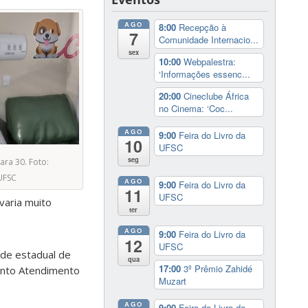
AGO
8:00
Recepção à
7
Comunidade Internacio...
sex
10:00
Webpalestra:
‘Informações essenc...
20:00
Cineclube África
no Cinema: ‘Coc...
AGO
9:00
Feira do Livro da
10
UFSC
seg
ra 30. Foto:
UFSC
AGO
9:00
Feira do Livro da
11
UFSC
varia muito
ter
AGO
9:00
Feira do Livro da
12
UFSC
de estadual de
qua
17:00
3º Prêmio Zahidé
ronto Atendimento
Muzart
AGO
9:00
Feira do Livro da