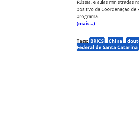
Rússia, e aulas ministradas n
positivo da Coordenação de A
programa.
(mais…)
Tags:
BRICS
China
dout
Federal de Santa Catarina