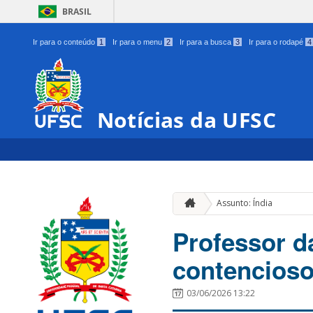
BRASIL
Ir para o conteúdo
1
Ir para o menu
2
Ir para a busca
3
Ir para o rodapé
4
Notícias da UFSC
Assunto: Índia
Professor d
contencioso
03/06/2026 13:22