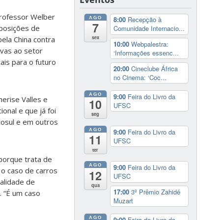
professor Welber
AGO
8:00
Recepção à
7
 posições de
Comunidade Internacio...
sex
pela China contra
10:00
Webpalestra:
ivas ao setor
‘Informações essenc...
is para o futuro
20:00
Cineclube África
no Cinema: ‘Coc...
AGO
9:00
Feira do Livro da
erise Valles e
10
UFSC
ional e que já foi
seg
rcosul e em outros
AGO
9:00
Feira do Livro da
11
UFSC
ter
porque trata de
AGO
9:00
Feira do Livro da
 o caso de carros
12
UFSC
galidade de
qua
17:00
3º Prêmio Zahidé
. “É um caso
Muzart
AGO
9:00
Feira do Livro da