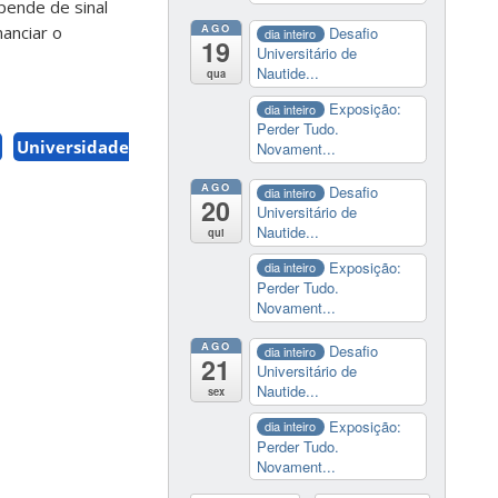
epende de sinal
AGO
anciar o
Desafio
dia inteiro
19
Universitário de
Nautide...
qua
Exposição:
dia inteiro
Perder Tudo.
Universidade
Novament...
AGO
Desafio
dia inteiro
20
Universitário de
Nautide...
qui
Exposição:
dia inteiro
Perder Tudo.
Novament...
AGO
Desafio
dia inteiro
21
Universitário de
Nautide...
sex
Exposição:
dia inteiro
Perder Tudo.
Novament...