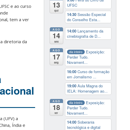
13
UFSC
UFSC e ao curso
qui
rande
14:30
Sessão Especial
onal, tem a ver
do Conselho Esta...
AGO
14:00
Lançamento da
14
cinebiografia de D...
a diretoria da
sex
AGO
Exposição:
dia inteiro
17
Perder Tudo.
Novament...
seg
16:00
Curso de formação
a
em Jornalismo ...
19:00
Aula Magna do
acional
IELA: Homenagem ao...
AGO
Exposição:
dia inteiro
18
Perder Tudo.
Novament...
ter
a (UFV) a
14:00
Soberania
hina, Índia e
tecnológica e digital