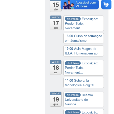
19:00
Cine paredão:
15
programação de rec...
sáb
AGO
Exposição:
dia inteiro
17
Perder Tudo.
Novament...
seg
16:00
Curso de formação
em Jornalismo ...
19:00
Aula Magna do
IELA: Homenagem ao...
AGO
Exposição:
dia inteiro
18
Perder Tudo.
Novament...
ter
14:00
Soberania
tecnológica e digital
AGO
Desafio
dia inteiro
19
Universitário de
Nautide...
qua
Exposição:
dia inteiro