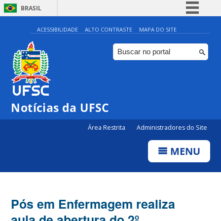
BRASIL
Simplifique!
ACESSIBILIDADE
ALTO CONTRASTE
MAPA DO SITE
Comunica BR
Participe
Acesso à informação
Legislação
Notícias da UFSC
Canais
Área Restrita
Administradores do Site
MENU
Pós em Enfermagem realiza
aula de abertura do 2º