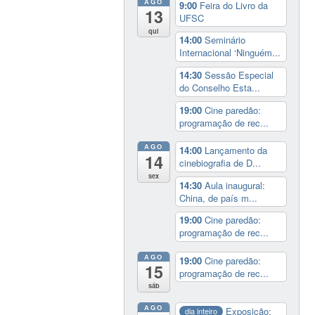
AGO
9:00
Feira do Livro da
13
UFSC
qui
14:00
Seminário
Internacional ‘Ninguém...
14:30
Sessão Especial
do Conselho Esta...
19:00
Cine paredão:
programação de rec...
AGO
14:00
Lançamento da
14
cinebiografia de D...
sex
14:30
Aula inaugural:
China, de país m...
19:00
Cine paredão:
programação de rec...
AGO
19:00
Cine paredão:
15
programação de rec...
sáb
AGO
Exposição:
dia inteiro