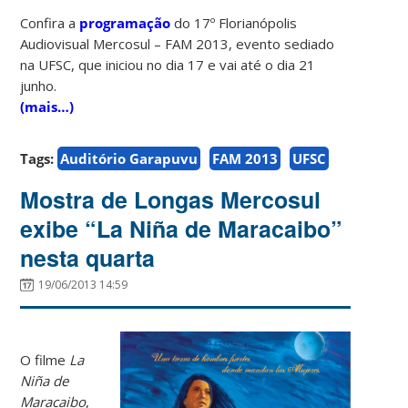
Confira a
programação
do 17º Florianópolis
Audiovisual Mercosul – FAM 2013, evento sediado
na UFSC, que iniciou no dia 17 e vai até o dia 21
junho.
(mais…)
Tags:
Auditório Garapuvu
FAM 2013
UFSC
Mostra de Longas Mercosul
exibe “La Niña de Maracaibo”
nesta quarta
19/06/2013 14:59
O filme
La
Niña de
Maracaibo
,