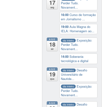
17
Perder Tudo.
Novament...
seg
16:00
Curso de formação
em Jornalismo ...
19:00
Aula Magna do
IELA: Homenagem ao...
AGO
Exposição:
dia inteiro
18
Perder Tudo.
Novament...
ter
14:00
Soberania
tecnológica e digital
AGO
Desafio
dia inteiro
19
Universitário de
Nautide...
qua
Exposição:
dia inteiro
Perder Tudo.
Novament...
AGO
Desafio
dia inteiro