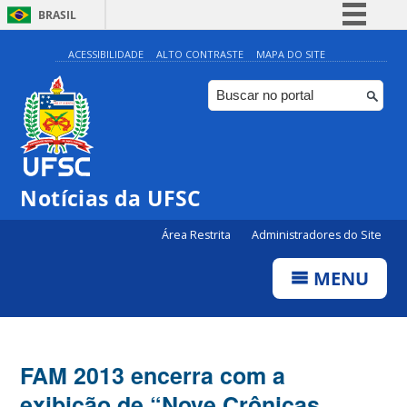
BRASIL
Simplifique!
ACESSIBILIDADE
ALTO CONTRASTE
MAPA DO SITE
Comunica BR
Participe
Acesso à informação
Legislação
Notícias da UFSC
Canais
Área Restrita
Administradores do Site
MENU
FAM 2013 encerra com a
exibição de “Nove Crônicas