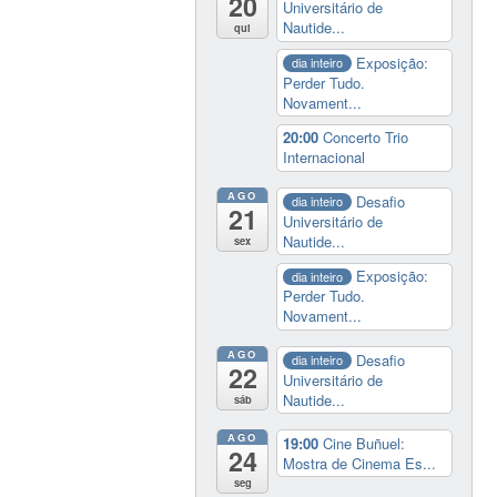
20
Universitário de
Nautide...
qui
Exposição:
dia inteiro
Perder Tudo.
Novament...
20:00
Concerto Trio
Internacional
AGO
Desafio
dia inteiro
21
Universitário de
Nautide...
sex
Exposição:
dia inteiro
Perder Tudo.
Novament...
AGO
Desafio
dia inteiro
22
Universitário de
Nautide...
sáb
AGO
19:00
Cine Buñuel:
24
Mostra de Cinema Es...
seg