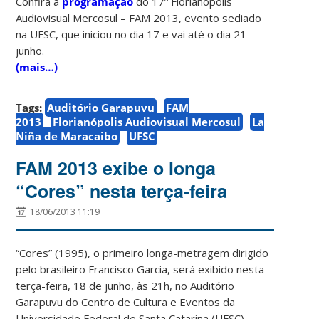
Confira a
programação
do 17º Florianópolis
Audiovisual Mercosul – FAM 2013, evento sediado
na UFSC, que iniciou no dia 17 e vai até o dia 21
junho.
(mais…)
Tags:
Auditório Garapuvu
FAM
2013
Florianópolis Audiovisual Mercosul
La
Niña de Maracaibo
UFSC
FAM 2013 exibe o longa
“Cores” nesta terça-feira
18/06/2013 11:19
“Cores” (1995), o primeiro longa-metragem dirigido
pelo brasileiro Francisco Garcia, será exibido nesta
terça-feira, 18 de junho, às 21h, no Auditório
Garapuvu do Centro de Cultura e Eventos da
Universidade Federal de Santa Catarina (UFSC).