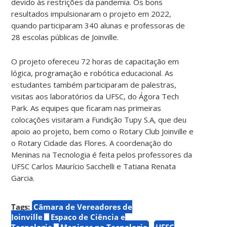
devido às restrições da pandemia. Os bons
resultados impulsionaram o projeto em 2022,
quando participaram 340 alunas e professoras de
28 escolas públicas de Joinville.
O projeto ofereceu 72 horas de capacitação em
lógica, programação e robótica educacional. As
estudantes também participaram de palestras,
visitas aos laboratórios da UFSC, do Ágora Tech
Park. As equipes que ficaram nas primeiras
colocações visitaram a Fundição Tupy S.A, que deu
apoio ao projeto, bem como o Rotary Club Joinville e
o Rotary Cidade das Flores. A coordenação do
Meninas na Tecnologia é feita pelos professores da
UFSC Carlos Maurício Sacchelli e Tatiana Renata
Garcia.
Tags:
Câmara de Vereadores de
Joinville
Espaço de Ciência e
Tecnologia
Meninas na Tecnologia
UFSC