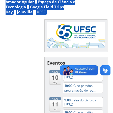
Amador Aguiar
Espaço de Ciência e
Tecnologia
Google Field Trips
Day
joinville
UFSC
Eventos
AGO
9:00
Feira do Livro da
10
UFSC
seg
19:00
Cine paredão:
programação de rec...
AGO
9:00
Feira do Livro da
11
UFSC
ter
19:00
Cine paredão: