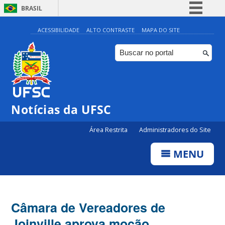
BRASIL
Simplifique!
ACESSIBILIDADE
ALTO CONTRASTE
MAPA DO SITE
Comunica BR
Participe
Acesso à informação
Legislação
Notícias da UFSC
Canais
Área Restrita
Administradores do Site
MENU
Câmara de Vereadores de
Joinville aprova moção