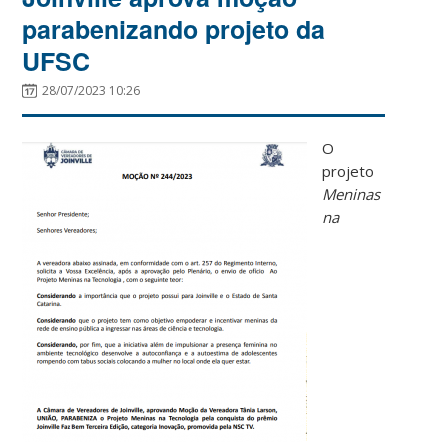
parabenizando projeto da
UFSC
28/07/2023 10:26
O
projeto
Meninas
na