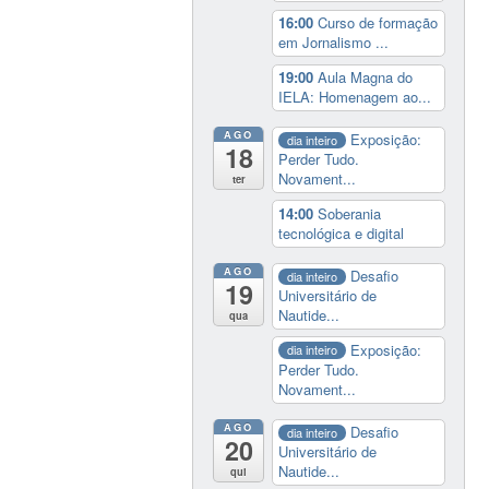
16:00
Curso de formação
em Jornalismo ...
19:00
Aula Magna do
IELA: Homenagem ao...
AGO
Exposição:
dia inteiro
18
Perder Tudo.
Novament...
ter
14:00
Soberania
tecnológica e digital
AGO
Desafio
dia inteiro
19
Universitário de
Nautide...
qua
Exposição:
dia inteiro
Perder Tudo.
Novament...
AGO
Desafio
dia inteiro
20
Universitário de
Nautide...
qui