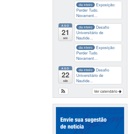
Exposição:
dia inteiro
Perder Tudo.
Novament...
AGO
Desafio
dia inteiro
21
Universitário de
Nautide...
sex
Exposição:
dia inteiro
Perder Tudo.
Novament...
AGO
Desafio
dia inteiro
22
Universitário de
Nautide...
sáb
Ver calendário