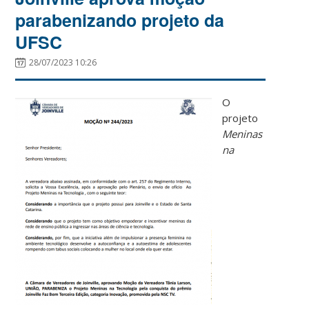
parabenizando projeto da
UFSC
28/07/2023 10:26
O
projeto
Meninas
na