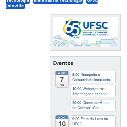
Joinville
Eventos
AGO
8:00
Recepção à
7
Comunidade Internacio...
sex
10:00
Webpalestra:
‘Informações essenc...
20:00
Cineclube África
no Cinema: ‘Coc...
AGO
9:00
Feira do Livro da
10
UFSC