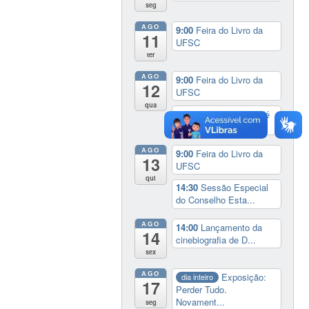
seg
AGO
9:00
Feira do Livro da
11
UFSC
ter
AGO
9:00
Feira do Livro da
12
UFSC
qua
17:00
3º Prêmio Zahidé
Muzart
AGO
9:00
Feira do Livro da
13
UFSC
qui
14:30
Sessão Especial
do Conselho Esta...
AGO
14:00
Lançamento da
14
cinebiografia de D...
sex
AGO
Exposição:
dia inteiro
17
Perder Tudo.
Novament...
seg