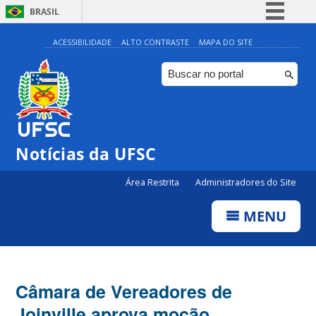
BRASIL
Simplifique!
ACESSIBILIDADE
ALTO CONTRASTE
MAPA DO SITE
Comunica BR
Participe
Acesso à informação
Legislação
Notícias da UFSC
Canais
Área Restrita
Administradores do Site
MENU
Câmara de Vereadores de
Joinville aprova moção