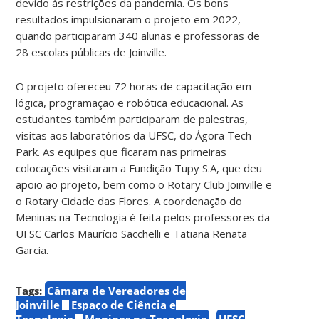
devido às restrições da pandemia. Os bons
resultados impulsionaram o projeto em 2022,
quando participaram 340 alunas e professoras de
28 escolas públicas de Joinville.
O projeto ofereceu 72 horas de capacitação em
lógica, programação e robótica educacional. As
estudantes também participaram de palestras,
visitas aos laboratórios da UFSC, do Ágora Tech
Park. As equipes que ficaram nas primeiras
colocações visitaram a Fundição Tupy S.A, que deu
apoio ao projeto, bem como o Rotary Club Joinville e
o Rotary Cidade das Flores. A coordenação do
Meninas na Tecnologia é feita pelos professores da
UFSC Carlos Maurício Sacchelli e Tatiana Renata
Garcia.
Tags:
Câmara de Vereadores de
Joinville
Espaço de Ciência e
Tecnologia
Meninas na Tecnologia
UFSC