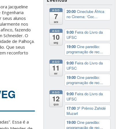
ora Jacqueline
AGO
20:00
Cineclube África
e Engenharia
7
no Cinema: ‘Coc...
r seus alunos
sex
cularmente nos
 afinco, fazendo
AGO
9:00
Feira do Livro da
10
m Schneider. O
UFSC
cidade de Palhoça.
seg
19:00
Cine paredão:
ão. Que seus
programação de rec...
em reconforto
AGO
9:00
Feira do Livro da
11
UFSC
ter
19:00
Cine paredão:
programação de rec...
WEG
AGO
9:00
Feira do Livro da
12
UFSC
qua
17:00
3º Prêmio Zahidé
Muzart
das”. Essa é a
19:00
Cine paredão:
programação de rec...
rnando Mendes de