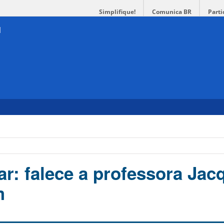
Simplifique!
Comunica BR
Parti
ar: falece a professora Jac
m