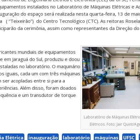
uipamentos instalados no Laboratório de Máquinas Elétricas e 
auguração do espaço será realizada nesta quarta-feira, 13 de mai
ra ( “Teixeirão”) do Centro Tecnológico (CTC). As reitoras Rosel
iciparão da cerimônia, assim como representantes da Direção do
ricantes mundiais de equipamentos
de em Jaraguá do Sul, produziu e doou
nstaladas no laboratório. O maquinário
os iguais, cada um com três máquinas
m ser acopladas entre si para a
eriências. Além disso, foram doados
quência e um transdutor de torque
Laboratório de Máquinas Elétr
Elétricos. Foto: Jair Quint
a Elétrica
inauguração
laboratório
máquinas
UFSC