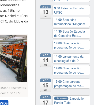
Acionamentos
AGO
9:00
Feira do Livro da
o, às 16h, no
13
UFSC
ane Neckel e Lúcia
qui
14:00
Seminário
 CTC, do EEL e da
Internacional ‘Ninguém...
14:30
Sessão Especial
do Conselho Esta...
19:00
Cine paredão:
programação de rec...
AGO
14:00
Lançamento da
14
cinebiografia de D...
sex
19:00
Cine paredão:
programação de rec...
AGO
19:00
Cine paredão:
15
programação de rec...
icas e Acionamentos
sáb
/Agecom/DGC/UFSC
AGO
Exposição:
dia inteiro
17
Perder Tudo.
WEG