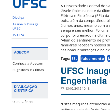
A Universidade Federal de Sa
Gisele Rolim na noite da últi
Elétrica e Eletrônica (EEL) 
Divulga
pois, além da competência t
Assine o Divulga
últimos anos, mesmo com a sa
UFSC
sempre seu melhor. Foi uma 
corpo foi cremado na última q
TV UFSC
“Além do sentimento de prof
familiares recebam nossos 
nas boas lembranças e no exe
AGECOM
Tags:
EEL
falecimento
J
Conheça a Agecom
UFSC inaugu
Sugestões e Críticas
Engenharia 
DIVULGAÇÃO
13/05/2015 10:18
CIENTÍFICA
UFSC Ciência
“Estas máquinas atenderão a
estimativa do chefe do Depa