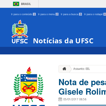
BRASIL
Ir para o conteúdo
1
Ir para o menu
2
Ir para a busca
3
Ir para o rodapé
4
Notícias da UFSC
Assunto: EEL
Nota de pes
Gisele Roli
05/01/2017 08:58