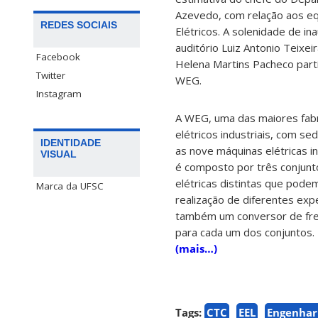
Azevedo, com relação aos eq
REDES SOCIAIS
Elétricos. A solenidade de in
auditório Luiz Antonio Teixei
Facebook
Helena Martins Pacheco part
Twitter
WEG.
Instagram
A WEG, uma das maiores fab
elétricos industriais, com se
IDENTIDADE
as nove máquinas elétricas i
VISUAL
é composto por três conjunt
elétricas distintas que pode
Marca da UFSC
realização de diferentes exp
também um conversor de fre
para cada um dos conjuntos.
(mais…)
Tags:
CTC
EEL
Engenhari