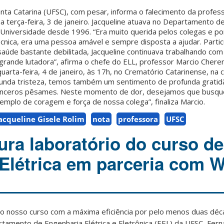
nta Catarina (UFSC), com pesar, informa o falecimento da profess
ma terça-feira, 3 de janeiro. Jacqueline atuava no Departamento d
da Universidade desde 1996. “Era muito querida pelos colegas e po
écnica, era uma pessoa amável e sempre disposta a ajudar. Parti
úde bastante debilitada, Jacqueline continuava trabalhando com
grande lutadora”, afirma o chefe do ELL, professor Marcio Chere
uarta-feira, 4 de janeiro, às 17h, no Crematório Catarinense, na 
unda tristeza, temos também um sentimento de profunda gratid
sinceros pêsames. Neste momento de dor, desejamos que busqu
mplo de coragem e força de nossa colega”, finaliza Marcio.
acqueline Gisele Rolim
nota
professora
UFSC
ra laboratório do curso de
Elétrica em parceria com 
o nosso curso com a máxima eficiência por pelo menos duas déca
rtamento de Engenharia Elétrica e Eletrônica (EEL) da UFSC, Fe