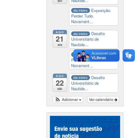
Nautide...
qui
Exposição:
dia inteiro
Perder Tudo.
Novament...
AGO
Desafio
dia inteiro
21
Universitário de
Nautide...
sex
Exposição:
dia inteiro
Perder Tudo.
Novament...
AGO
Desafio
dia inteiro
22
Universitário de
Nautide...
sáb
Adicionar
Ver calendário