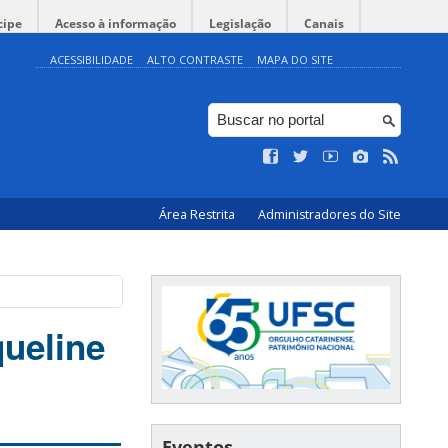
cipe
Acesso à informação
Legislação
Canais
ACESSIBILIDADE
ALTO CONTRASTE
MAPA DO SITE
Área Restrita
Administradores do Site
queline
Eventos