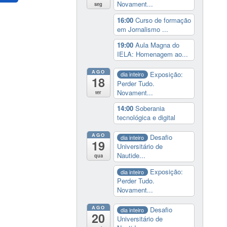
Novament...
seg
16:00
Curso de formação
em Jornalismo ...
19:00
Aula Magna do
IELA: Homenagem ao...
AGO
Exposição:
dia inteiro
18
Perder Tudo.
Novament...
ter
14:00
Soberania
tecnológica e digital
AGO
Desafio
dia inteiro
19
Universitário de
Nautide...
qua
Exposição:
dia inteiro
Perder Tudo.
Novament...
AGO
Desafio
dia inteiro
20
Universitário de