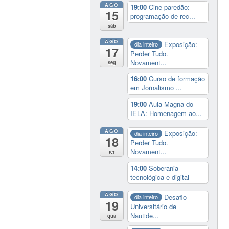
AGO
19:00
Cine paredão:
15
programação de rec...
sáb
AGO
Exposição:
dia inteiro
17
Perder Tudo.
Novament...
seg
16:00
Curso de formação
em Jornalismo ...
19:00
Aula Magna do
IELA: Homenagem ao...
AGO
Exposição:
dia inteiro
18
Perder Tudo.
Novament...
ter
14:00
Soberania
tecnológica e digital
AGO
Desafio
dia inteiro
19
Universitário de
Nautide...
qua