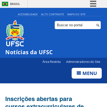
BRASIL
Simplifique!
ACESSIBILIDADE
ALTO CONTRASTE
MAPA DO SITE
Comunica BR
Participe
Acesso à informação
Legislação
Notícias da UFSC
Canais
Área Restrita
Administradores do Site
MENU
Inscrições abertas para
cursos extracurriculares de