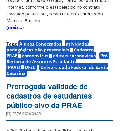
recebem um
chip
de celular, com acesso ilimitado à
Internet, conforme o estabelecido no contrato
assinado pela UFSC”, ressalta o pró-reitor Pedro
Manique Barreto.
(mais…)
Tags:
Alunos Conectados
atividades
pedagógicas não presenciais
Cadastro
PRAE
coronavírus
editais coronavírus
Pró-
Reitoria de Assuntos Estudantis
(PRAE)
UFSC
Universidade Federal de Santa
Catarina
Prorrogada validade de
cadastros de estudantes
público-alvo da PRAE
07/07/2020 09:25
A Pró-Reitoria de Assuntos Educacionais da