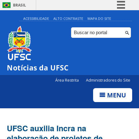
BRASIL
Simplifique!
ACESSIBILIDADE
ALTO CONTRASTE
MAPA DO SITE
Comunica BR
Participe
Acesso à informação
Legislação
Notícias da UFSC
Canais
Área Restrita
Administradores do Site
MENU
UFSC auxilia Incra na
elaboração de projetos de