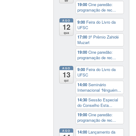
ter
19:00
Cine paredão:
programação de rec...
AGO
9:00
Feira do Livro da
12
UFSC
qua
17:00
3º Prêmio Zahidé
Muzart
19:00
Cine paredão:
programação de rec...
AGO
9:00
Feira do Livro da
13
UFSC
qui
14:00
Seminário
Internacional ‘Ninguém...
14:30
Sessão Especial
do Conselho Esta...
19:00
Cine paredão:
programação de rec...
AGO
14:00
Lançamento da