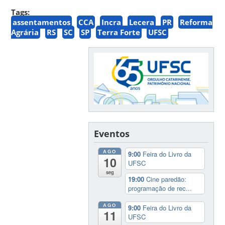
Tags:
assentamentos
CCA
Incra
Lecera
PR
Reforma
Agrária
RS
SC
SP
Terra Forte
UFSC
Eventos
AGO
9:00
Feira do Livro da
10
UFSC
seg
19:00
Cine paredão:
programação de rec...
AGO
9:00
Feira do Livro da
11
UFSC