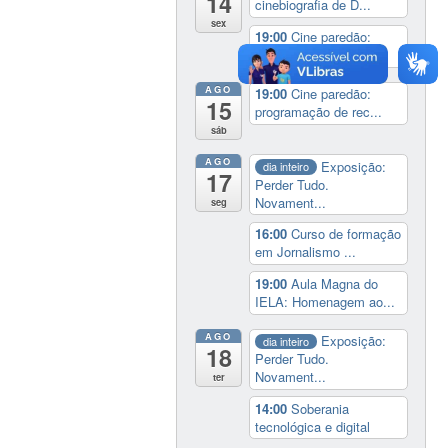
14
cinebiografia de D...
sex
19:00
Cine paredão:
programação de rec...
AGO
19:00
Cine paredão:
15
programação de rec...
sáb
AGO
Exposição:
dia inteiro
17
Perder Tudo.
Novament...
seg
16:00
Curso de formação
em Jornalismo ...
19:00
Aula Magna do
IELA: Homenagem ao...
AGO
Exposição:
dia inteiro
18
Perder Tudo.
Novament...
ter
14:00
Soberania
tecnológica e digital