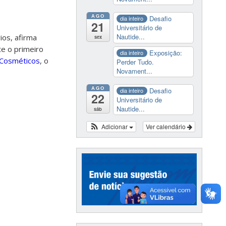
AGO
Desafio
dia inteiro
21
Universitário de
Nautide...
os, afirma
sex
te o primeiro
Exposição:
dia inteiro
e Cosméticos
, o
Perder Tudo.
Novament...
AGO
Desafio
dia inteiro
22
Universitário de
Nautide...
sáb
Adicionar
Ver calendário