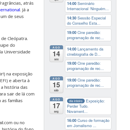
agrâncias, atrás
14:00
Seminário
Internacional ‘Ninguém...
ernational
. Já a
o um de seus
14:30
Sessão Especial
do Conselho Esta...
19:00
Cine paredão:
programação de rec...
 de Cleópatra.
quipe do
AGO
14:00
Lançamento da
da Universidade
14
cinebiografia de D...
sex
19:00
Cine paredão:
programação de rec...
r!) na exposição
AGO
19:00
Cine paredão:
EFI) e aberta à
15
programação de rec...
a história das
sáb
ra sair de lá com
AGO
as famílias
Exposição:
dia inteiro
17
Perder Tudo.
Novament...
seg
16:00
Curso de formação
il.com ou no
em Jornalismo ...
 história do fogo