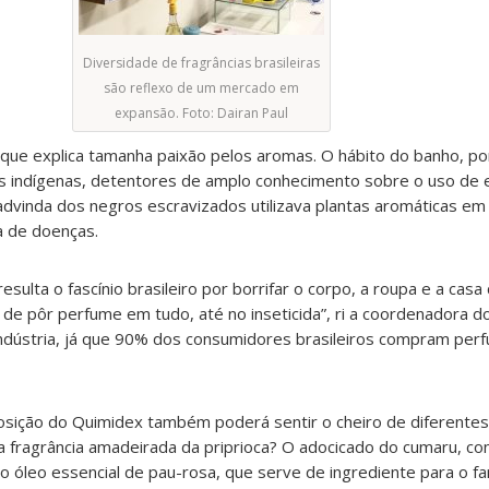
Diversidade de fragrâncias brasileiras
são reflexo de um mercado em
expansão. Foto: Dairan Paul
s que explica tamanha paixão pelos aromas. O hábito do banho, p
os indígenas, detentores de amplo conhecimento sobre o uso de e
a advinda dos negros escravizados utilizava plantas aromáticas em r
a de doenças.
sulta o fascínio brasileiro por borrifar o corpo, a roupa e a cas
de pôr perfume em tudo, até no inseticida”, ri a coordenadora d
dústria, já que 90% dos consumidores brasileiros compram perf
sição do Quimidex também poderá sentir o cheiro de diferentes
a fragrância amadeirada da priprioca? O adocicado do cumaru, c
o o óleo essencial de pau-rosa, que serve de ingrediente para o