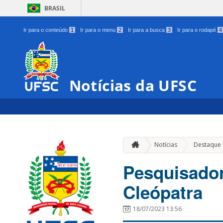
BRASIL
Ir para o conteúdo
1
Ir para o menu
2
Ir para a busca
3
Ir para o rodapé
4
Notícias da UFSC
Notícias
Destaque
Pesquisado
Cleópatra
18/07/2023 13:56