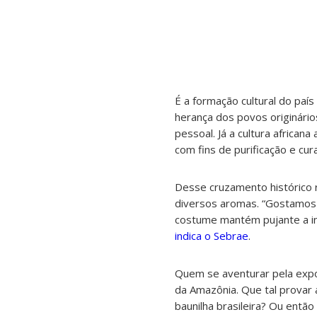
É a formação cultural do paí
herança dos povos originári
pessoal. Já a cultura african
com fins de purificação e cur
Desse cruzamento histórico re
diversos aromas. “Gostamos 
costume mantém pujante a in
indica o Sebrae
.
Quem se aventurar pela expo
da Amazônia. Que tal provar 
baunilha brasileira? Ou entã