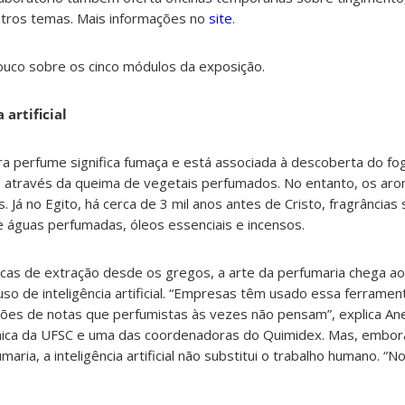
outros temas. Mais informações no
site
.
ouco sobre os cinco módulos da exposição.
 artificial
ra perfume significa fumaça e está associada à descoberta do fo
través da queima de vegetais perfumados. No entanto, os aro
os. Já no Egito, há cerca de 3 mil anos antes de Cristo, fragrância
 águas perfumadas, óleos essenciais e incensos.
cas de extração desde os gregos, a arte da perfumaria chega aos
 de inteligência artificial. “Empresas têm usado essa ferramen
ões de notas que perfumistas às vezes não pensam”, explica Anel
mica da UFSC e uma das coordenadoras do Quimidex. Mas, embor
ria, a inteligência artificial não substitui o trabalho humano. “No