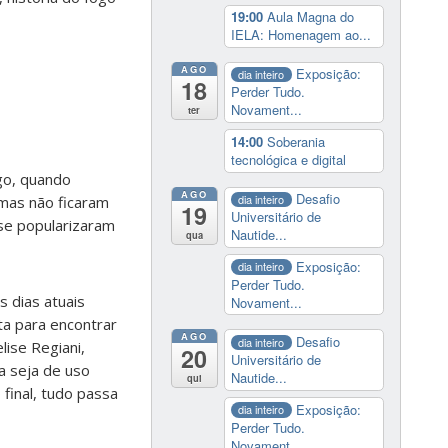
19:00
Aula Magna do
IELA: Homenagem ao...
AGO
Exposição:
dia inteiro
18
Perder Tudo.
Novament...
ter
14:00
Soberania
tecnológica e digital
go, quando
AGO
Desafio
dia inteiro
mas não ficaram
19
Universitário de
s se popularizaram
Nautide...
qua
Exposição:
dia inteiro
Perder Tudo.
 dias atuais
Novament...
ta para encontrar
AGO
Desafio
dia inteiro
ise Regiani,
20
Universitário de
a seja de uso
Nautide...
qui
 final, tudo passa
Exposição:
dia inteiro
Perder Tudo.
Novament...