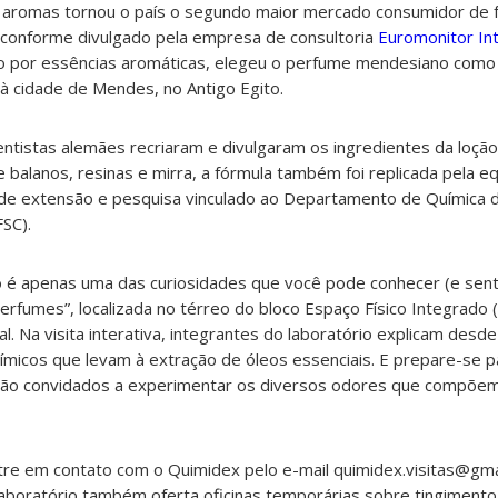
aromas tornou o país o segundo maior mercado consumidor de fr
conforme divulgado pela empresa de consultoria
Euromonitor Int
ínio por essências aromáticas, elegeu o perfume mendesiano com
à cidade de Mendes, no Antigo Egito.
ientistas alemães recriaram e divulgaram os ingredientes da loção
 balanos, resinas e mirra, a fórmula também foi replicada pela e
 de extensão e pesquisa vinculado ao Departamento de Química 
FSC).
o é apenas uma das curiosidades que você pode conhecer (e senti
rfumes”, localizada no térreo do bloco Espaço Físico Integrado (
 Na visita interativa, integrantes do laboratório explicam desde 
ímicos que levam à extração de óleos essenciais. E prepare-se pa
s são convidados a experimentar os diversos odores que compõem 
ntre em contato com o Quimidex pelo e-mail quimidex.visitas@gma
aboratório também oferta oficinas temporárias sobre tingimento,