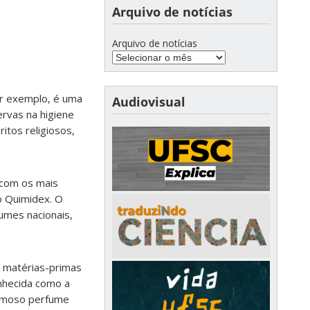
Arquivo de notícias
Arquivo de notícias
or exemplo, é uma
Audiovisual
rvas na higiene
itos religiosos,
a com os mais
o Quimidex. O
umes nacionais,
 matérias-primas
onhecida como a
 famoso perfume