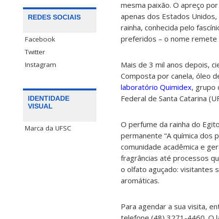
mesma paixão. O apreço por 
apenas dos Estados Unidos, 
REDES SOCIAIS
rainha, conhecida pelo fasc
preferidos – o nome remete 
Facebook
Twitter
Mais de 3 mil anos depois, c
Instagram
Composta por canela, óleo de
laboratório Quimidex
, grupo
Federal de Santa Catarina (U
IDENTIDADE
VISUAL
O perfume da rainha do Egit
Marca da UFSC
permanente “A química dos pe
comunidade acadêmica e geral.
fragrâncias até processos qu
o olfato aguçado: visitante
aromáticas.
Para agendar a sua visita, e
telefone (48) 3271-4460. O l