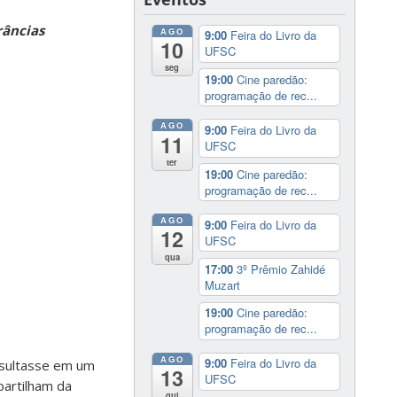
râncias
AGO
9:00
Feira do Livro da
10
UFSC
seg
19:00
Cine paredão:
programação de rec...
AGO
9:00
Feira do Livro da
11
UFSC
ter
19:00
Cine paredão:
programação de rec...
AGO
9:00
Feira do Livro da
12
UFSC
qua
17:00
3º Prêmio Zahidé
Muzart
19:00
Cine paredão:
programação de rec...
AGO
9:00
Feira do Livro da
resultasse em um
13
UFSC
partilham da
qui