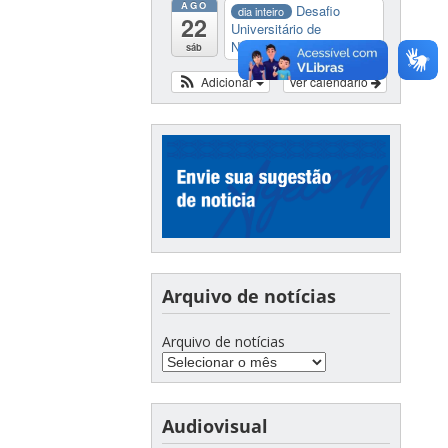
AGO
Desafio
dia inteiro
22
Universitário de
Nautide...
sáb
Adicionar
Ver calendário
Arquivo de notícias
Arquivo de notícias
Audiovisual