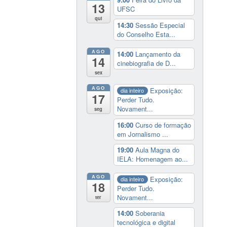
13
UFSC
qui
14:30
Sessão Especial
do Conselho Esta...
AGO
14:00
Lançamento da
14
cinebiografia de D...
sex
AGO
Exposição:
dia inteiro
17
Perder Tudo.
Novament...
seg
16:00
Curso de formação
em Jornalismo ...
19:00
Aula Magna do
IELA: Homenagem ao...
AGO
Exposição:
dia inteiro
18
Perder Tudo.
Novament...
ter
14:00
Soberania
tecnológica e digital