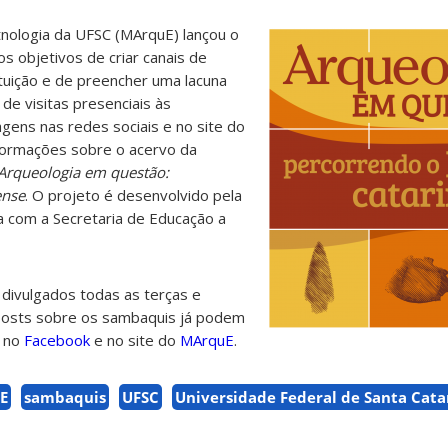
nologia da UFSC (MArquE) lançou o
s objetivos de criar canais de
ituição e de preencher uma lacuna
de visitas presenciais às
agens nas redes sociais e no site do
formações sobre o acervo da
Arqueologia em questão:
ense
. O projeto é desenvolvido pela
 com a Secretaria de Educação a
divulgados todas as terças e
 posts sobre os sambaquis já podem
, no
Facebook
e no site do
MArquE
.
E
sambaquis
UFSC
Universidade Federal de Santa Cata