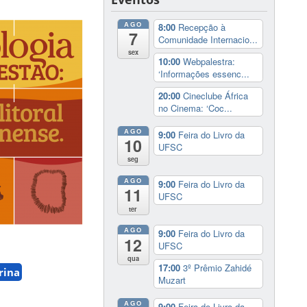
AGO
8:00
Recepção à
7
Comunidade Internacio...
sex
10:00
Webpalestra:
‘Informações essenc...
20:00
Cineclube África
no Cinema: ‘Coc...
AGO
9:00
Feira do Livro da
10
UFSC
seg
AGO
9:00
Feira do Livro da
11
UFSC
ter
AGO
9:00
Feira do Livro da
12
UFSC
qua
17:00
3º Prêmio Zahidé
rina
Muzart
AGO
9:00
Feira do Livro da