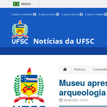
BRASIL
Ir para o conteúdo
1
Ir para o menu
2
Ir para a busca
3
Ir para o rodapé
4
Notícias da UFSC
Notícias
Comunida
Museu apres
arqueologia 
05/05/2021 10:19