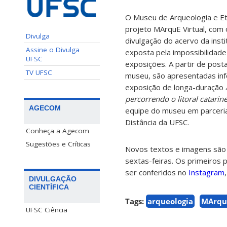
O
Museu de Arqueologia e Et
projeto
MArquE Virtual, com o
Divulga
divulgação do acervo da inst
Assine o Divulga
exposta pela impossibilidade 
UFSC
exposições. A partir de post
TV UFSC
museu, são apresentadas in
exposição de longa-duração
percorrendo o litoral catarin
AGECOM
equipe do museu em parceria
Distância da UFSC.
Conheça a Agecom
Sugestões e Críticas
Novos textos e imagens são 
sextas-feiras. Os primeiros
ser conferidos no
Instagram
DIVULGAÇÃO
CIENTÍFICA
Tags:
arqueologia
MArqu
UFSC Ciência