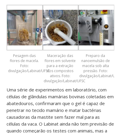
Pesagem das
Maceração das
Preparo da
flores de macela.
flores em solvente
nanoemulsão de
Foto:
para a extração
macela sob alta
divulgação/Labinat/UFSC
dos compostos
pressão. Foto:
ativos. Foto:
divulgação/Labinat/UFSC
divulgação/Labinat/UFSC
Uma série de experimentos em laboratório, com
células de glândulas mamárias bovinas coletadas em
abatedouros, confirmaram que o gel é capaz de
penetrar no tecido mamário e matar bactérias
causadoras da mastite sem fazer mal para as
células da vaca. O Labinat ainda não tem previsão de
quando começarão os testes com animais, mas a