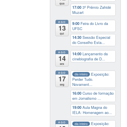
qua
17:00
3º Prêmio Zahidé
Muzart
AGO
9:00
Feira do Livro da
13
UFSC
qui
14:30
Sessão Especial
do Conselho Esta...
AGO
14:00
Lançamento da
14
cinebiografia de D...
sex
AGO
Exposição:
dia inteiro
17
Perder Tudo.
Novament...
seg
16:00
Curso de formação
em Jornalismo ...
19:00
Aula Magna do
IELA: Homenagem ao...
AGO
Exposição:
dia inteiro