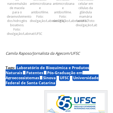
nanoemulsão
antimicrobiana
antimicrobiana
celular em
de macela
e
e
células da
para o
antibiofilme.
antibiofilme.
glândula
desenvolvimento
Foto:
Foto:
mamária
dos hidrogéis
divulgação/Labinat/UFSC
divulgação/Labinat/UFSC
bovina. Foto:
bioativos.
divulgação/Labinat/UFSC
Foto:
divulgação/Labinat/UFSC
Camila Raposo/Jornalista da Agecom/UFSC
Tags:
Laboratório de Bioquímica e Produtos
Naturais
Patentes
Pós-Graduação em
Agroecossistemas
Sinova
UFSC
Universidade
Federal de Santa Catarina