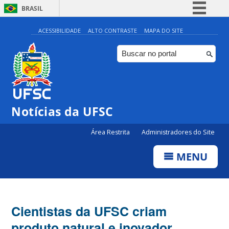
BRASIL
Simplifique!
ACESSIBILIDADE
ALTO CONTRASTE
MAPA DO SITE
Comunica BR
Participe
Acesso à informação
Legislação
Notícias da UFSC
Canais
Área Restrita
Administradores do Site
MENU
Cientistas da UFSC criam
produto natural e inovador