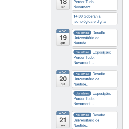
18
Perder Tudo.
Novament...
ter
14:00
Soberania
tecnológica e digital
AGO
Desafio
dia inteiro
19
Universitário de
Nautide...
qua
Exposição:
dia inteiro
Perder Tudo.
Novament...
AGO
Desafio
dia inteiro
20
Universitário de
Nautide...
qui
Exposição:
dia inteiro
Perder Tudo.
Novament...
AGO
Desafio
dia inteiro
21
Universitário de
Nautide...
sex