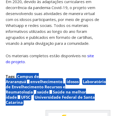
Em 2020, devido às adaptações curriculares em
decorrência da pandemia Covid-19, o projeto vem
desenvolvendo suas atividades de maneira virtual
com os idosos participantes, por meio de grupos de
Whatsapp e redes sociais. Todos os materiais
informativos utilizados ao longo do ano foram
agrupados e publicados em formato de cartilhas,
visando à ampla divulgação para a comunidade.
Os materiais completos estão disponíveis no
site
do projeto
.
Tags:
Campus de
Araranguá
envelhecimento
idosos
Laboratório
de Envelhecimento Recursos e
Reumatologia
saúde
Saúde na melhor
idade
UFSC
Universidade Federal de Santa
Catarina