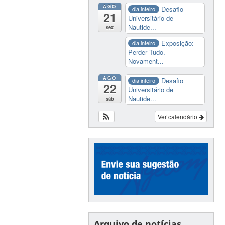
AGO
Desafio
dia inteiro
21
Universitário de
Nautide...
sex
Exposição:
dia inteiro
Perder Tudo.
Novament...
AGO
Desafio
dia inteiro
22
Universitário de
Nautide...
sáb
Ver calendário
Arquivo de notícias