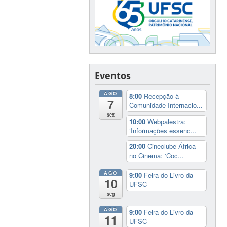
Eventos
AGO
8:00
Recepção à
7
Comunidade Internacio...
sex
10:00
Webpalestra:
‘Informações essenc...
20:00
Cineclube África
no Cinema: ‘Coc...
AGO
9:00
Feira do Livro da
10
UFSC
seg
AGO
9:00
Feira do Livro da
11
UFSC