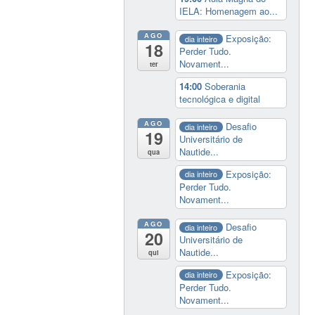
IELA: Homenagem ao...
AGO
Exposição:
dia inteiro
18
Perder Tudo.
Novament...
ter
14:00
Soberania
tecnológica e digital
AGO
Desafio
dia inteiro
19
Universitário de
Nautide...
qua
Exposição:
dia inteiro
Perder Tudo.
Novament...
AGO
Desafio
dia inteiro
20
Universitário de
Nautide...
qui
Exposição:
dia inteiro
Perder Tudo.
Novament...