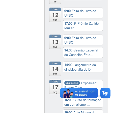
ter
AGO
9:00
Feira do Livro da
12
UFSC
qua
17:00
3º Prêmio Zahidé
Muzart
AGO
9:00
Feira do Livro da
13
UFSC
qui
14:30
Sessão Especial
do Conselho Esta...
AGO
14:00
Lançamento da
14
cinebiografia de D...
sex
AGO
Exposição:
dia inteiro
17
Perder Tudo.
Novament...
seg
16:00
Curso de formação
em Jornalismo ...
19:00
Aula Magna do