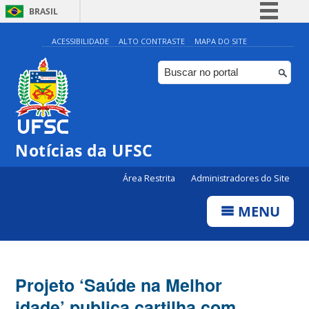
BRASIL
Simplifique!
ACESSIBILIDADE
ALTO CONTRASTE
MAPA DO SITE
Comunica BR
Participe
Acesso à informação
Legislação
Notícias da UFSC
Canais
Área Restrita
Administradores do Site
MENU
Projeto ‘Saúde na Melhor
idade’ publica cartilha com